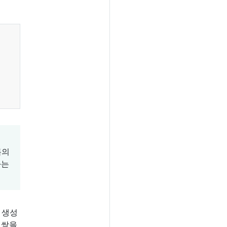
름의
와는
 생성
 쌍을