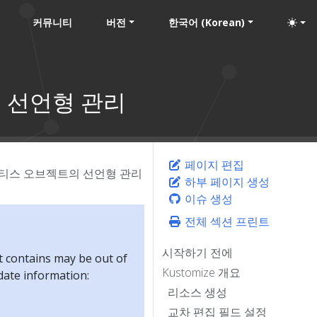
커뮤니티
버전
한국어 (Korean)
의 선언형 관리
페이지 편집
버네티스 오브젝트의 선언형 관리
하부 페이지 생성
이슈 생성
전체 섹션 프린트
시작하기 전에
t contains may be out of
Kustomize 개요
-date information:
리소스 생성
교차 편집 필드 설정