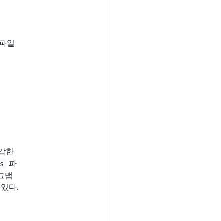
 파일
민감한
파
es
피그맵
 있다.