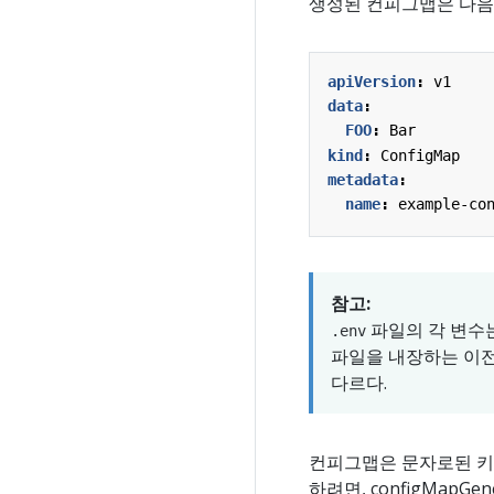
생성된 컨피그맵은 다음
apiVersion
:
v1
data
:
FOO
:
Bar
kind
:
ConfigMap
metadata
:
name
:
example-co
참고:
파일의 각 변수
.env
파일을 내장하는 이전
다르다.
컨피그맵은 문자로된 키-
하려면, configMapGen