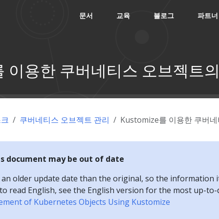
문서
교육
블로그
파트너
ze를 이용한 쿠버네티스 오브젝트
스크
쿠버네티스 오브젝트 관리
Kustomize를 이용한 쿠
is document may be out of date
n older update date than the original, so the information i
e to read English, see the English version for the most up-to
ement of Kubernetes Objects Using Kustomize