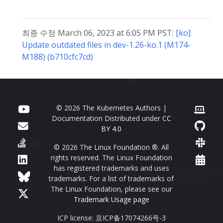
최종 수정 March 06, 2023 at 6:05 PM PST:
[ko]
Update outdated files in dev-1.26-ko.1 (M174-
M188) (b710cfc7cd)
© 2026 The Kubernetes Authors |
Documentation Distributed under
CC
BY 4.0
© 2026 The Linux Foundation ®. All
rights reserved. The Linux Foundation
has registered trademarks and uses
trademarks. For a list of trademarks of
The Linux Foundation, please see our
Trademark Usage page
ICP license: 京ICP备17074266号-3