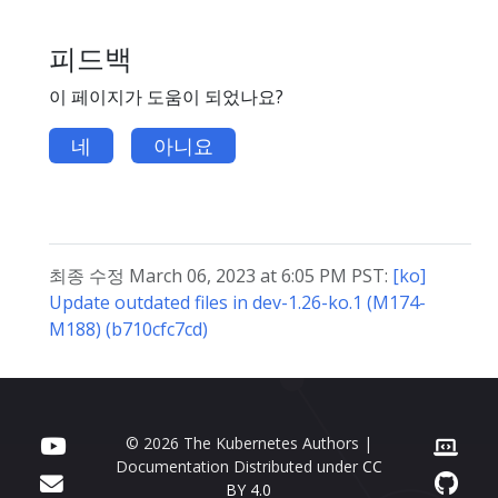
피드백
이 페이지가 도움이 되었나요?
네
아니요
최종 수정 March 06, 2023 at 6:05 PM PST:
[ko]
Update outdated files in dev-1.26-ko.1 (M174-
M188) (b710cfc7cd)
© 2026 The Kubernetes Authors |
Documentation Distributed under
CC
BY 4.0