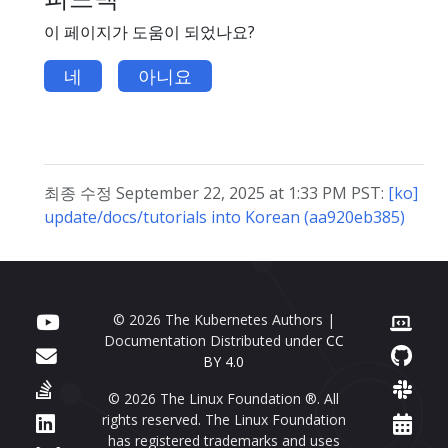
이 페이지가 도움이 되었나요?
네
아니요
최종 수정 September 22, 2025 at 1:33 PM PST:
[ko]
update/docs/tutorials into Korean (aa920eb385)
© 2026 The Kubernetes Authors |
Documentation Distributed under
CC
BY 4.0
© 2026 The Linux Foundation ®. All
rights reserved. The Linux Foundation
has registered trademarks and uses