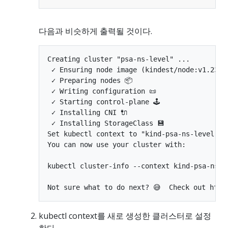
다음과 비슷하게 출력될 것이다.
Creating cluster "psa-ns-level" ...

 ✓ Ensuring node image (kindest/node:v1.23.0)
 ✓ Preparing nodes 📦  

 ✓ Writing configuration 📜 

 ✓ Starting control-plane 🕹️ 

 ✓ Installing CNI 🔌 

 ✓ Installing StorageClass 💾 

Set kubectl context to "kind-psa-ns-level"

You can now use your cluster with:

kubectl cluster-info --context kind-psa-ns-le
kubectl context를 새로 생성한 클러스터로 설정
한다.