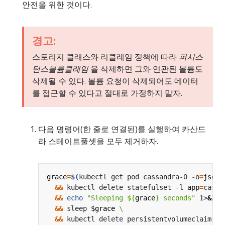
안전을 위한 것이다.
경고:
스토리지 클래스와 리클레임 정책에 따라
퍼시스
턴스볼륨클레임
을 삭제하면 그와 연관된 볼륨도
삭제될 수 있다. 볼륨 요청이 삭제되어도 데이터
를 접근할 수 있다고 절대로 가정하지 말자.
다음 명령어(한 줄로 연결된)를 실행하여 카산드
라 스테이트풀셋을 모두 제거하자.
grace
=
$(
kubectl get pod cassandra-0 -o
=
jsonp
&&
 kubectl delete statefulset -l 
app
=
cassa
&&
echo
"Sleeping 
${
grace
}
 seconds"
 1>
&
2
&&
 sleep 
$grace
&&
 kubectl delete persistentvolumeclaim -l