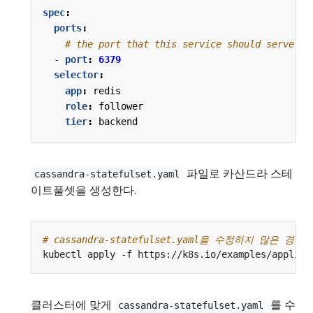
spec
:
ports
:
# the port that this service should serve on
- 
port
:
6379
selector
:
app
:
redis
role
:
follower
tier
:
backend
파일로 카산드라 스테
cassandra-statefulset.yaml
이트풀셋을 생성한다.
# cassandra-statefulset.yaml을 수정하지 않은 
클러스터에 맞게
를 수
cassandra-statefulset.yaml