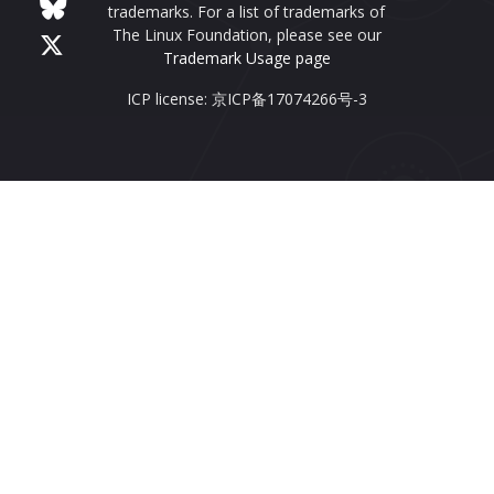
trademarks. For a list of trademarks of
The Linux Foundation, please see our
Trademark Usage page
ICP license: 京ICP备17074266号-3