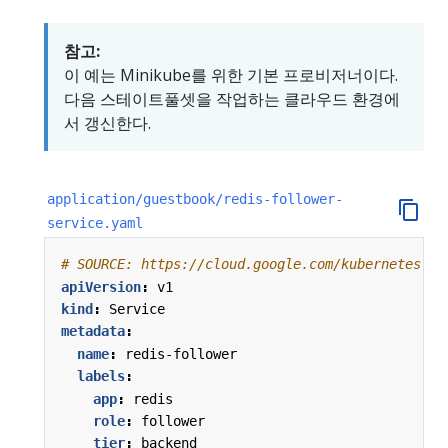
참고:
이 예는 Minikube를 위한 기본 프로비저너이다.
다음 스테이트풀셋을 작업하는 클라우드 환경에
서 갱신한다.
application/guestbook/redis-follower-
service.yaml
# SOURCE: https://cloud.google.com/kubernetes-en
apiVersion
:
v1
kind
:
Service
metadata
:
name
:
redis-follower
labels
:
app
:
redis
role
:
follower
tier
:
backend