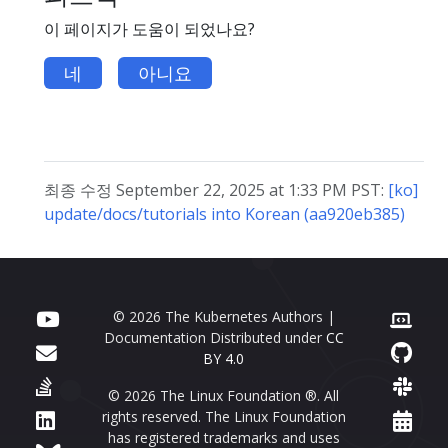
이 페이지가 도움이 되었나요?
네
아니요
최종 수정 September 22, 2025 at 1:33 PM PST:
[ko]
update/docs/tutorials into Korean (aa920eb385)
© 2026 The Kubernetes Authors |
Documentation Distributed under
CC
BY 4.0
© 2026 The Linux Foundation ®. All
rights reserved. The Linux Foundation
has registered trademarks and uses