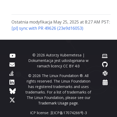
Ostatnia modyfikacja May 25, 2025 at 8:27 AM PST:
[pl] sync with PR 49626 (23e9d16053)
© 2026 Autorzy Kubernetesa |
Dokumentacja jest udostępniana w
ramach licencji
CC BY 4.0
© 2026 The Linux Foundation ®. All
rights reserved. The Linux Foundation
has registered trademarks and uses
trademarks. For a list of trademarks of
The Linux Foundation, please see our
Trademark Usage page
.
ICP license: 京ICP备17074266号-3