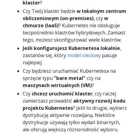
klaster
?
Czy Twój klaster będzie
w lokalnym centrum
obliczeniowym (on-premises)
, czy
w
chmurze (IaaS)
? Kubernetes nie obsługuje
bezpośrednio klastrów hybrydowych. Zamiast
tego, możesz skonfigurować wiele klastrów.
Jeśli konfigurujesz Kubernetesa lokalnie
,
zastanów się, który
model sieciowy
pasuje
najlepiej.
Czy będziesz uruchamiać Kubernetesa na
sprzęcie typu
"bare metal"
czy na
maszynach wirtualnych (VM)
?
Czy
chcesz uruchomić klaster
, czy raczej
zamierzasz prowadzić
aktywny rozwój kodu
projektu Kubernetes
? Jeśli to drugie, wybierz
dystrybucję aktywnie rozwijaną. Niektóre
dystrybucje używają tylko wydań binarnych,
ale oferują większą różnorodność wyboru.