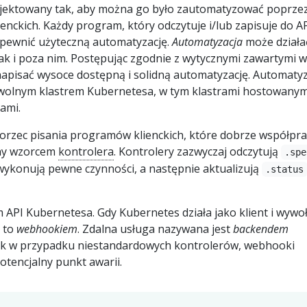
ojektowany tak, aby można go było zautomatyzować poprze
nckich. Każdy program, który odczytuje i/lub zapisuje do A
pewnić użyteczną automatyzację.
Automatyzacja
może działa
jak i poza nim. Postępując zgodnie z wytycznymi zawartymi 
pisać wysoce dostępną i solidną automatyzację. Automatyz
owolnym klastrem Kubernetesa, w tym klastrami hostowanymi
ami.
wzorzec pisania programów klienckich, które dobrze współpra
ny wzorcem
kontrolera
. Kontrolery zazwyczaj odczytują
.spe
wykonują pewne czynności, a następnie aktualizują
.status
m API Kubernetesa. Gdy Kubernetes działa jako klient i wywo
 to
webhookiem
. Zdalna usługa nazywana jest
backendem
jak w przypadku niestandardowych kontrolerów, webhooki
tencjalny punkt awarii.