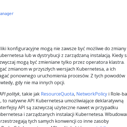
anager
liki konfiguracyjne mogą nie zawsze być możliwe do zmiany
ernetesa lub w dystrybucji z zarządzaną instalacją. Kiedy 
zwyczaj mogą być zmieniane tylko przez operatora klastra.
ać zmianom w przyszłych wersjach Kubernetesa, a ich
agać ponownego uruchomienia procesów. Z tych powodów
 wtedy, gdy nie ma innych opcji.
API polityk
, takie jak
ResourceQuota
,
NetworkPolicy
i Role-b
), to natywne API Kubernetesa umożliwiające deklaratywną
Interfejsy API są zazwyczaj użyteczne nawet w przypadku
bernetesa i zarządzanych instalacji Kubernetesa. Wbudowa
 przestrzegają tych samych konwencji co inne zasoby