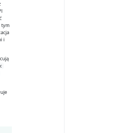
z
PI
ć
w tym
acja
 i
cują
c
łuje