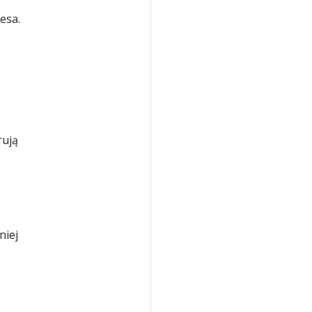
esa.
rują
niej