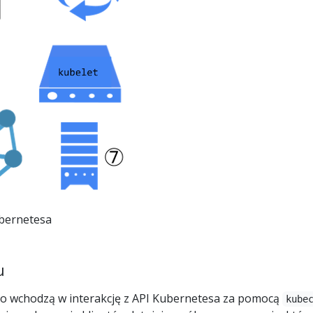
bernetesa
u
to wchodzą w interakcję z API Kubernetesa za pomocą
kube