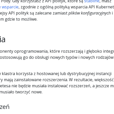
 Pody. Gdy korzystasz z API polityk, które są
stabilne
, masz
 wsparcie
, zgodnie z ogólną polityką wsparcia API Kubernet
ejsy API polityk są zalecane zamiast
plików konfiguracyjnych
i
tam gdzie to możliwe.
ia
onenty oprogramowania, które rozszerzają i głęboko integ
Dostosowują go do obsługi nowych typów i nowych rodzajów
klastra korzysta z hostowanej lub dystrybucyjnej instancji
ry mają zainstalowane rozszerzenia. W rezultacie, większość
esa nie będzie musiała instalować rozszerzeń, a jeszcze m
musiało tworzyć nowe.
rzeń