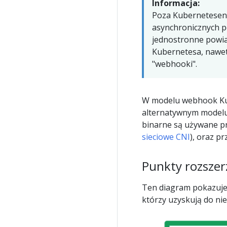
Informacja:
Poza Kubernetesen,
asynchronicznych p
jednostronne powi
Kubernetesa, nawet
"webhooki".
W modelu webhook Kub
alternatywnym model
binarne są używane pr
sieciowe CNI
), oraz p
Punkty rozszer
Ten diagram pokazuje 
którzy uzyskują do ni