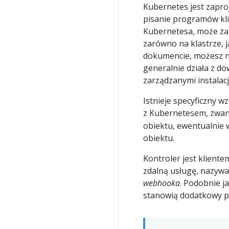
Kubernetes jest zapr
pisanie programów klie
Kubernetesa, może za
zarówno na klastrze, 
dokumencie, możesz na
generalnie działa z d
zarządzanymi instalacj
Istnieje specyficzny 
z Kubernetesem, zwa
obiektu, ewentualnie 
obiektu.
Kontroler jest kliente
zdalną usługę, nazywa
webhooka
. Podobnie 
stanowią dodatkowy po