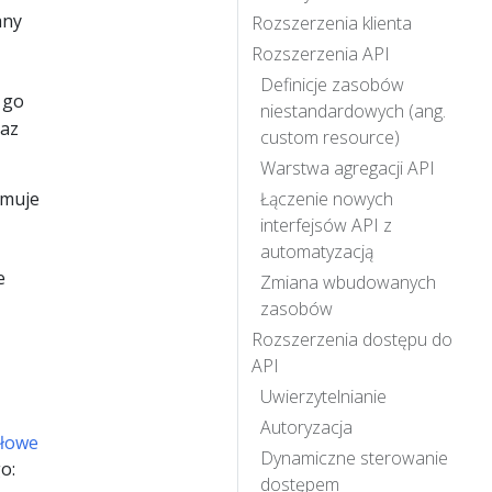
any
Rozszerzenia klienta
Rozszerzenia API
Definicje zasobów
 go
niestandardowych (ang.
raz
custom resource)
Warstwa agregacji API
jmuje
Łączenie nowych
interfejsów API z
automatyzacją
e
Zmiana wbudowanych
zasobów
Rozszerzenia dostępu do
API
Uwierzytelnianie
Autoryzacja
dłowe
Dynamiczne sterowanie
o:
dostępem