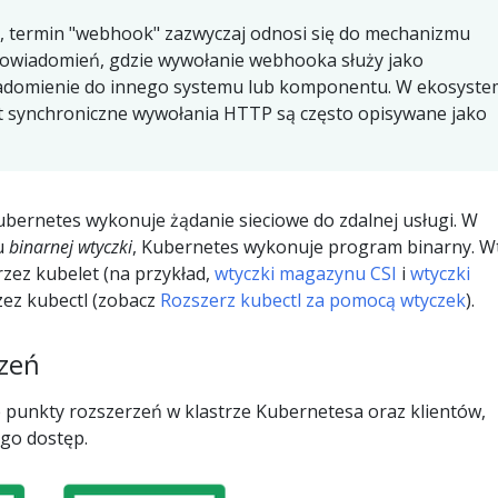
 termin "webhook" zazwyczaj odnosi się do mechanizmu
owiadomień, gdzie wywołanie webhooka służy jako
adomienie do innego systemu lub komponentu. W ekosyste
 synchroniczne wywołania HTTP są często opisywane jako
ernetes wykonuje żądanie sieciowe do zdalnej usługi. W
u
binarnej wtyczki
, Kubernetes wykonuje program binarny. Wt
zez kubelet (na przykład,
wtyczki magazynu CSI
i
wtyczki
rzez kubectl (zobacz
Rozszerz kubectl za pomocą wtyczek
).
zeń
punkty rozszerzeń w klastrze Kubernetesa oraz klientów,
ego dostęp.