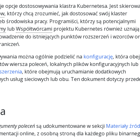
e opcje dostosowywania klastra Kubernetesa. Jest skierow
ów
, którzy chcą zrozumieć, jak dostosować swój klaster
b środowiska pracy. Programiści, którzy są potencjalnymi
rmy
lub
Współtwórcami
projektu Kubernetes również uznają
owadzenie do istniejących punktów rozszerzeń i wzorców o
aniczeń.
wywania można ogólnie podzielić na
konfigurację
, która obe
ów wiersza poleceń, lokalnych plików konfiguracyjnych lub
szerzenia
, które obejmują uruchamianie dodatkowych
ch usług sieciowych lub obu. Ten dokument dotyczy przed
ja
gumenty poleceń
są udokumentowane w sekcji
Materiały źró
entacji online, z osobną stroną dla każdego pliku binarneg