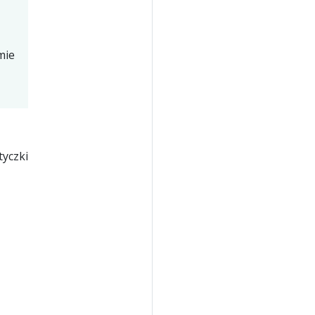
mie
yczki