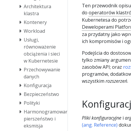
Ten przewodnik opisuj
Architektura
do
operatorów klastr
klastra
Kubernetesa do potrze
Kontenery
Deweloperami Platfo
Workload
za przydatny jako wpr
Usługi,
ich kompromisów i ogr
równoważenie
Podejścia do dostoso
obciążenia i sieci
tylko zmiany argument
w Kubernetesie
zasobów API; oraz
roz
Przechowywanie
programów, dodatkowy
danych
wszystkim
rozszerzeń
.
Konfiguracja
Bezpieczeństwo
Konfigurac
Polityki
Harmonogramowanie,
Pliki konfiguracyjne
i
ar
pierszeństwo i
(ang. Reference)
dokum
eksmisja