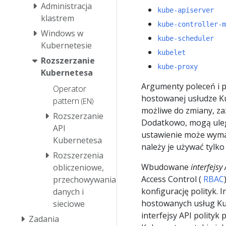
Administracja
kube-apiserver
klastrem
kube-controller-m
Windows w
kube-scheduler
Kubernetesie
kubelet
Rozszerzanie
kube-proxy
Kubernetesa
Argumenty poleceń i p
Operator
hostowanej usłudze Kub
pattern
(EN)
możliwe do zmiany, za
Rozszerzanie
Dodatkowo, mogą uleg
API
ustawienie może wym
Kubernetesa
należy je używać tylko
Rozszerzenia
Wbudowane
interfejsy 
obliczeniowe,
Access Control (
RBAC
przechowywania
konfigurację polityk. 
danych i
hostowanych usług Ku
sieciowe
interfejsy API polityk
Zadania