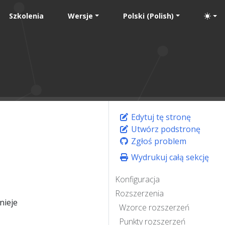
Szkolenia
Wersje
Polski (Polish)
Edytuj tę stronę
Utwórz podstronę
Zgłoś problem
Wydrukuj całą sekcję
Konfiguracja
Rozszerzenia
nieje
Wzorce rozszerzeń
Punkty rozszerzeń