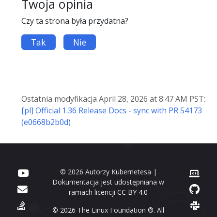
Twoja opinia
Czy ta strona była przydatna?
Tak
Nie
Ostatnia modyfikacja April 28, 2026 at 8:47 AM PST:
[pl] Official 1.36 Release Docs - sync with PR 54173
(e0668b2b0d)
© 2026 Autorzy Kubernetesa |
Dokumentacja jest udostępniana w
ramach licencji
CC BY 4.0
© 2026 The Linux Foundation ®. All