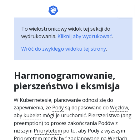
To wielostronicowy widok tej sekcji do
wydrukowania.
Kliknij aby wydrukować
.
Wróć do zwykłego widoku tej strony
.
Harmonogramowanie,
pierszeństwo i eksmisja
W Kubernetesie, planowanie odnosi się do
zapewnienia, że
Pody
są dopasowane do
Węzłów
,
aby
kubelet
mógł je uruchomić. Pierszeństwo (ang.
preemption) to proces zakończania Podów z
niższym
Priorytetem
po to, aby Pody z wyższym
Priorytetem mogły być zaplanowane na Węzłach.