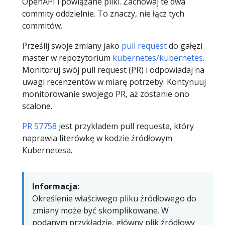
OpenAPI i powiązane pliki. Zachowaj te dwa
commity oddzielnie. To znaczy, nie łącz tych
commitów.
Prześlij swoje zmiany jako
pull request
do gałęzi
master w repozytorium
kubernetes/kubernetes
.
Monitoruj swój pull request (PR) i odpowiadaj na
uwagi recenzentów w miarę potrzeby. Kontynuuj
monitorowanie swojego PR, aż zostanie ono
scalone.
PR 57758
jest przykładem pull requesta, który
naprawia literówkę w kodzie źródłowym
Kubernetesa.
Informacja:
Określenie właściwego pliku źródłowego do
zmiany może być skomplikowane. W
podanym przykładzie, główny plik źródłowy