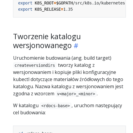
export
K8S_ROOT
=
$GOPATH
export
K8S_RELEASE
=
Tworzenie katalogu
wersjonowanego
Uruchomienie budowania (ang. build target)
tworzy katalog z
createversiondirs
wersjonowaniem i kopiuje pliki konfiguracyjne
kubectl dotyczące materiałów źródłowych do tego
katalogu. Nazwa katalogu z wersjonowaniem jest
zgodna z wzorcem
.
v<major>_<minor>
W katalogu
, uruchom następujący
<rdocs-base>
cel budowania: