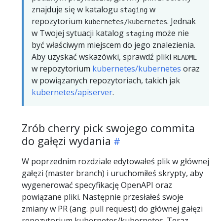
znajduje się w katalogu
w
staging
repozytorium
. Jednak
kubernetes/kubernetes
w Twojej sytuacji katalog
może nie
staging
być właściwym miejscem do jego znalezienia.
Aby uzyskać wskazówki, sprawdź pliki
README
w repozytorium
kubernetes/kubernetes
oraz
w powiązanych repozytoriach, takich jak
kubernetes/apiserver
.
Zrób cherry pick swojego commita
do gałęzi wydania
W poprzednim rozdziale edytowałeś plik w głównej
gałęzi (master branch) i uruchomiłeś skrypty, aby
wygenerować specyfikację OpenAPI oraz
powiązane pliki. Następnie przesłałeś swoje
zmiany w PR (ang. pull request) do głównej gałęzi
repozytorium kubernetes/kubernetes. Teraz