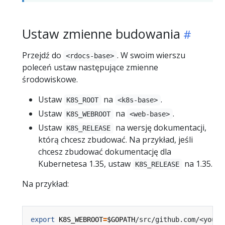
Ustaw zmienne budowania
Przejdź do
. W swoim wierszu
<rdocs-base>
poleceń ustaw następujące zmienne
środowiskowe.
Ustaw
na
.
K8S_ROOT
<k8s-base>
Ustaw
na
.
K8S_WEBROOT
<web-base>
Ustaw
na wersję dokumentacji,
K8S_RELEASE
którą chcesz zbudować. Na przykład, jeśli
chcesz zbudować dokumentację dla
Kubernetesa 1.35, ustaw
na 1.35.
K8S_RELEASE
Na przykład:
export
K8S_WEBROOT
=
$GOPATH