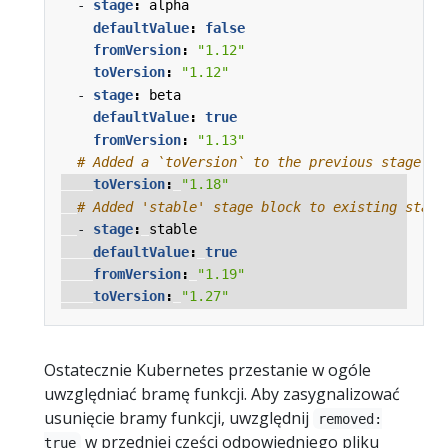
- 
stage
:
alpha 
defaultValue
:
false
fromVersion
:
"1.12"
toVersion
:
"1.12"
- 
stage
:
beta 
defaultValue
:
true
fromVersion
:
"1.13"
# Added a `toVersion` to the previous stage.
toVersion
:
"1.18"
# Added 'stable' stage block to existing stage
- 
stage
:
stable
defaultValue
:
true
fromVersion
:
"1.19"
toVersion
:
"1.27"
Ostatecznie Kubernetes przestanie w ogóle
uwzględniać bramę funkcji. Aby zasygnalizować
usunięcie bramy funkcji, uwzględnij
removed:
w przedniej części odpowiedniego pliku
true