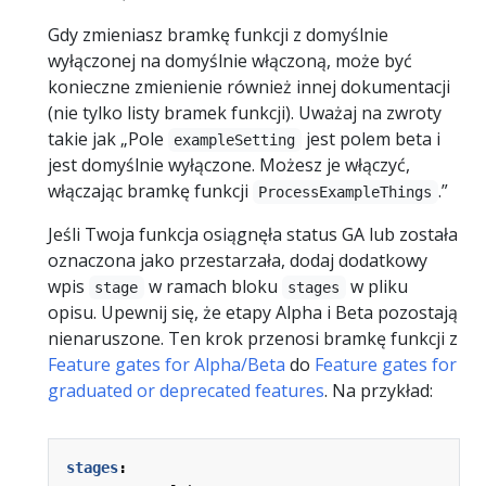
Gdy zmieniasz bramkę funkcji z domyślnie
wyłączonej na domyślnie włączoną, może być
konieczne zmienienie również innej dokumentacji
(nie tylko listy bramek funkcji). Uważaj na zwroty
takie jak „Pole
jest polem beta i
exampleSetting
jest domyślnie wyłączone. Możesz je włączyć,
włączając bramkę funkcji
.”
ProcessExampleThings
Jeśli Twoja funkcja osiągnęła status GA lub została
oznaczona jako przestarzała, dodaj dodatkowy
wpis
w ramach bloku
w pliku
stage
stages
opisu. Upewnij się, że etapy Alpha i Beta pozostają
nienaruszone. Ten krok przenosi bramkę funkcji z
Feature gates for Alpha/Beta
do
Feature gates for
graduated or deprecated features
. Na przykład:
stages
: