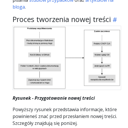
pisania
studiów przypadków
oraz
artykułów na
bloga
.
Proces tworzenia nowej treści
Podstawy współtworzenia
Zanim zaczniesz
Pisz dokumentację w Markdown
i buduj stronę za pomocą Hugo
Podpisz CNCF CLA
Kod źródłowy w GitHub
Wybierz gałąź Git
Folder '/content/../docs' zawiera dokumentację
Jeden język na PR
w wielu językach
Sprawdź
narzędzia dla współtwórców
Zapoznaj się z typami stron
i shortcode'ami w Hugo
Rysunek - Przygotowanie nowej treści
Powyższy rysunek przedstawia informacje, które
powinieneś znać przed przesłaniem nowej treści.
Szczegóły znajdują się poniżej.