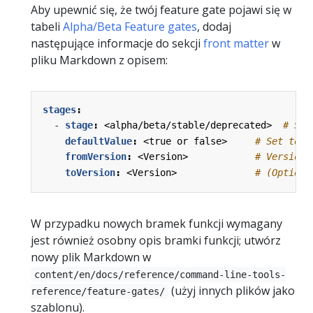
Aby upewnić się, że twój feature gate pojawi się w
tabeli
Alpha/Beta Feature gates
, dodaj
następujące informacje do sekcji
front matter
w
pliku Markdown z opisem:
stages
:
- 
stage
:
<alpha/beta/stable/deprecated> 
# Spe
defaultValue
:
<true or false>    
# Set to t
fromVersion
:
<Version>           
# Version 
toVersion
:
<Version>             
# (Optiona
W przypadku nowych bramek funkcji wymagany
jest również osobny opis bramki funkcji; utwórz
nowy plik Markdown w
content/en/docs/reference/command-line-tools-
(użyj innych plików jako
reference/feature-gates/
szablonu).