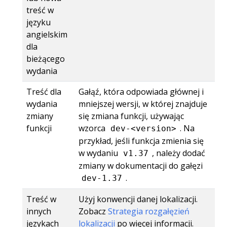
treść w
języku
angielskim
dla
bieżącego
wydania
Treść dla
Gałąź, która odpowiada głównej i
wydania
mniejszej wersji, w której znajduje
zmiany
się zmiana funkcji, używając
funkcji
wzorca
. Na
dev-<version>
przykład, jeśli funkcja zmienia się
w wydaniu
, należy dodać
v1.37
zmiany w dokumentacji do gałęzi
.
dev-1.37
Treść w
Użyj konwencji danej lokalizacji.
innych
Zobacz
Strategia rozgałęzień
językach
lokalizacji
po więcej informacji.