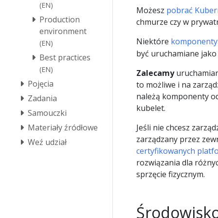
(EN)
Możesz
pobrać Kuber
Production
chmurze czy w prywat
environment
Niektóre
komponenty
(EN)
być uruchamiane jak
Best practices
(EN)
Zalecamy
uruchamian
Pojęcia
to możliwe i na zarzą
należą komponenty od
Zadania
kubelet.
Samouczki
Jeśli nie chcesz zarz
Materiały źródłowe
zarządzany przez zew
Weź udział
certyfikowanych platf
rozwiązania dla różn
sprzęcie fizycznym.
Środowisko