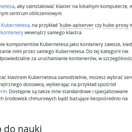
netesa
, aby zainstalować klaster na lokalnym komputerze, 
nym centrum obliczeniowym.
 Kubernetesa
, na przykład `
kube-apiserver
czy
kube-proxy
m
o
kontenery
wewnątrz samego klastra.
ie komponentów Kubernetesa jako kontenery zawsze, kiedy
dzanie nimi przez samego Kubernetesa. Do tej kategorii nie
powiedzialne za uruchamianie kontenerów, w szczególności
ądzać klastrem Kubernetesa samodzielnie, możesz wybrać ser
nętrznego dostawcę, wybierając na przykład spośród
orm
. Dostępne są także inne standardowe i specjalizowane
ych środowisk chmurowych bądź bazujące bezpośrednio na
 do nauki