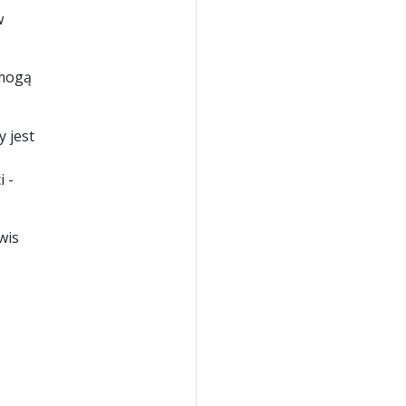
w
ogą
 jest
 -
wis