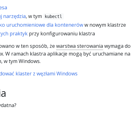
esa
uj narzędzia
, w tym
kubectl
ko uruchomieniowe dla kontenerów
w nowym klastrze
zych praktyk
przy konfigurowaniu klastra
owano w ten sposób, że
warstwa sterowania
wymaga do
ux. W ramach klastra aplikacje mogą być uruchamiane na
ch, w tym Windows.
udować klaster z węzłami Windows
ia
ydatna?