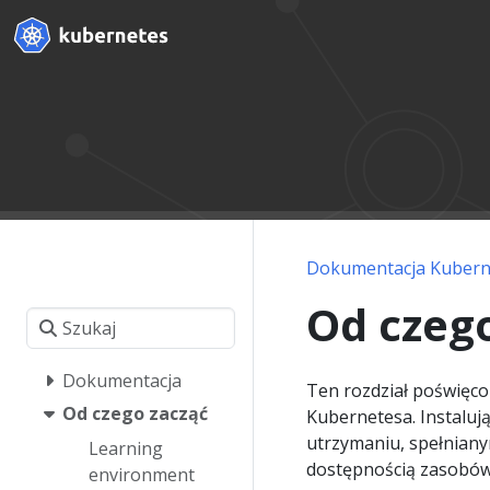
Dokumentacja Kubern
Od czeg
Dokumentacja
Ten rozdział poświęco
Od czego zacząć
Kubernetesa. Instalują
utrzymaniu, spełnian
Learning
dostępnością zasobów
environment