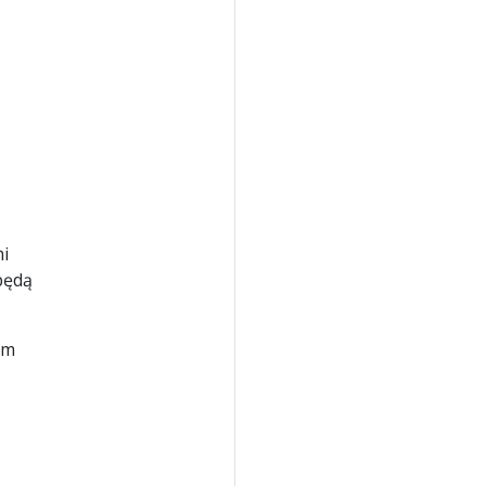
i
będą
em