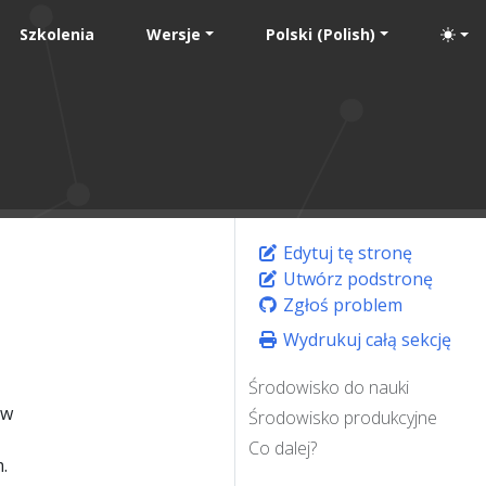
Szkolenia
Wersje
Polski (Polish)
Edytuj tę stronę
Utwórz podstronę
Zgłoś problem
Wydrukuj całą sekcję
Środowisko do nauki
 w
Środowisko produkcyjne
Co dalej?
.