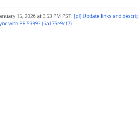
January 15, 2026 at 3:53 PM PST:
[pl] Update links and descri
ync with PR 53993 (6a175e9ef7)