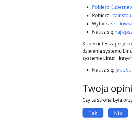
Pobierz Kubernet
Pobierz i
zainstal
Wybierz
środowis
Naucz się
najleps
Kubernetes zaprojekt
działania systemu Lin
systemie Linux i inny
Naucz się,
jak zb
Twoja opin
Czy ta strona była prz
Tak
Nie