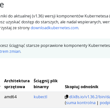
ne
śniki do aktualnej (v1.36) wersji komponentów Kubernetesa 
cesz uzyskać dostęp do starszych, ale nadal wspieranych, wers
rzystaj ze strony
downloadkubernetes.com
.
chcesz ściągnąć starsze poprawione komponenty Kubernetesa 
strem zmian
.
Architektura
Ściągnij plik
y
sprzętowa
binarny
Skopiuj odnośnik
amd64
kubectl
dl.k8s.io/v1.36.2/bin
(
suma kontrolna
|
podp