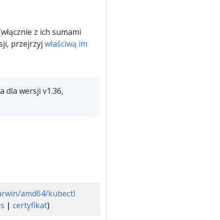
(włącznie z ich sumami
ji, przejrzyj
właściwą im
dla wersji v1.36,
/darwin/amd64/kubectl
is
|
certyfikat
)