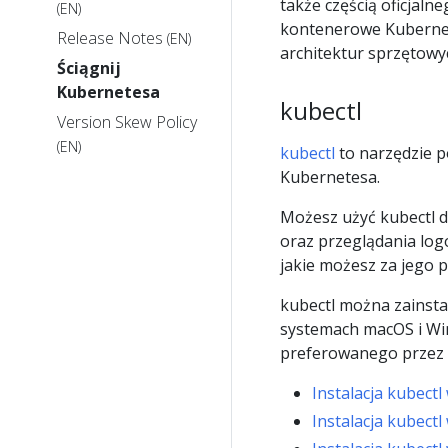
także częścią oficjaln
(EN)
kontenerowe Kubernet
Release Notes
(EN)
architektur sprzętowy
Ściągnij
Kubernetesa
kubectl
Version Skew Policy
(EN)
kubectl
to narzędzie 
Kubernetesa.
Możesz użyć kubectl do
oraz przeglądania logó
jakie możesz za jego
kubectl można zainsta
systemach macOS i Wind
preferowanego przez 
Instalacja kubectl
Instalacja kubect