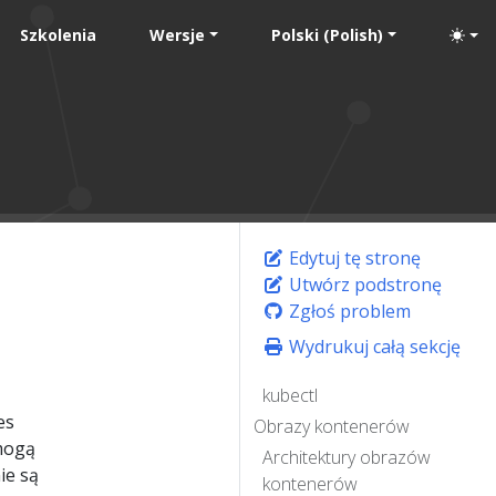
Szkolenia
Wersje
Polski (Polish)
Edytuj tę stronę
Utwórz podstronę
Zgłoś problem
Wydrukuj całą sekcję
kubectl
es
Obrazy kontenerów
 mogą
Architektury obrazów
ie są
kontenerów