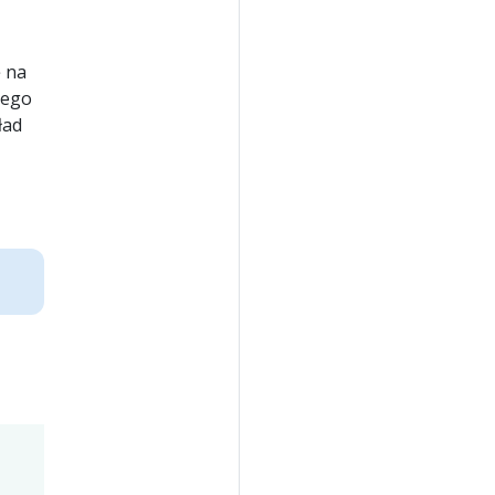
 na
nego
ład