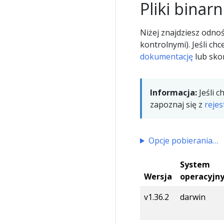
Pliki binar
Niżej znajdziesz odno
kontrolnymi). Jeśli ch
dokumentację
lub sko
Informacja:
Jeśli 
zapoznaj się z
reje
Opcje pobierania
System
Wersja
operacyjn
v1.36.2
darwin