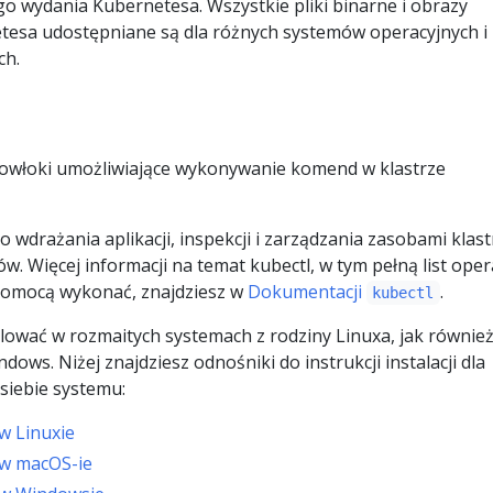
ego wydania Kubernetesa. Wszystkie pliki binarne i obrazy
esa udostępniane są dla różnych systemów operacyjnych i
ch.
powłoki umożliwiające wykonywanie komend w klastrze
 wdrażania aplikacji, inspekcji i zarządzania zasobami klast
w. Więcej informacji na temat kubectl, w tym pełną list opera
 pomocą wykonać, znajdziesz w
Dokumentacji
.
kubectl
lować w rozmaitych systemach z rodziny Linuxa, jak równie
ows. Niżej znajdziesz odnośniki do instrukcji instalacji dla
siebie systemu:
 w Linuxie
l w macOS-ie