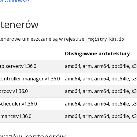
l w Windowsie
ntenerów
tenerowe umieszczane są w rejestrze
.
registry.k8s.io
Obsługiwane architektury
apiserver:v1.36.0
amd64, arm, arm64, ppc64le, s
controller-manager:v1.36.0
amd64, arm, arm64, ppc64le, s
proxy:v1.36.0
amd64, arm, arm64, ppc64le, s
scheduler:v1.36.0
amd64, arm, arm64, ppc64le, s
rmance:v1.36.0
amd64, arm, arm64, ppc64le, s
obrazów kontenerów