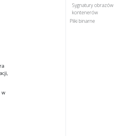
Sygnatury obrazów
kontenerów
Pliki binarne
ra
cji,
ż w