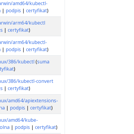
/darwin/amd64/kubectl-
a
|
podpis
|
certyfikat
)
/darwin/arm64/kubectl
is
|
certyfikat
)
darwin/arm64/kubectl-
a
|
podpis
|
certyfikat
)
inux/386/kubectl
(
suma
tyfikat
)
linux/386/kubectl-convert
is
|
certyfikat
)
linux/amd64/apiextensions-
na
|
podpis
|
certyfikat
)
linux/amd64/kube-
olna
|
podpis
|
certyfikat
)