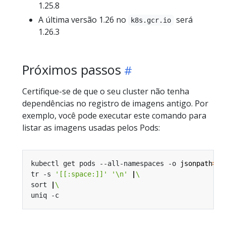
1.25.8
A última versão 1.26 no
será
k8s.gcr.io
1.26.3
Próximos passos
Certifique-se de que o seu cluster não tenha
dependências no registro de imagens antigo. Por
exemplo, você pode executar este comando para
listar as imagens usadas pelos Pods:
kubectl get pods --all-namespaces -o 
jsonpath
=
"{
tr -s 
'[[:space:]]'
'\n'
|
sort 
|