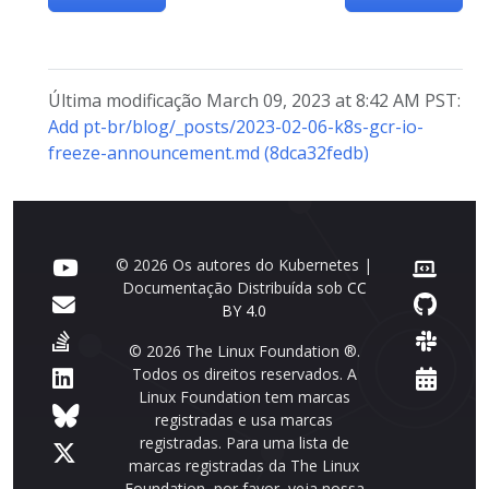
Última modificação March 09, 2023 at 8:42 AM PST:
Add pt-br/blog/_posts/2023-02-06-k8s-gcr-io-
freeze-announcement.md (8dca32fedb)
© 2026 Os autores do Kubernetes |
Documentação Distribuída sob
CC
BY 4.0
© 2026 The Linux Foundation ®.
Todos os direitos reservados. A
Linux Foundation tem marcas
registradas e usa marcas
registradas. Para uma lista de
marcas registradas da The Linux
Foundation, por favor, veja nossa