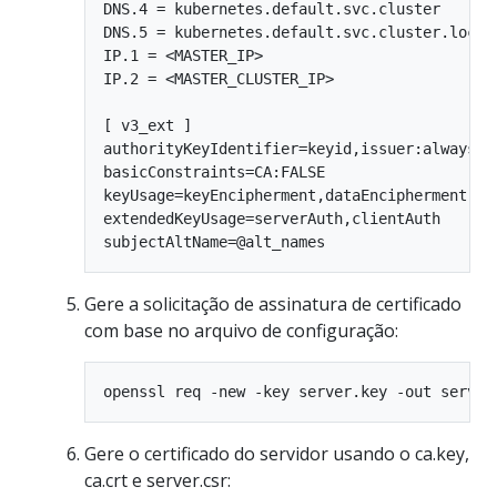
DNS.4 = kubernetes.default.svc.cluster

DNS.5 = kubernetes.default.svc.cluster.local

IP.1 = <MASTER_IP>

IP.2 = <MASTER_CLUSTER_IP>

[ v3_ext ]

authorityKeyIdentifier=keyid,issuer:always

basicConstraints=CA:FALSE

keyUsage=keyEncipherment,dataEncipherment

extendedKeyUsage=serverAuth,clientAuth

Gere a solicitação de assinatura de certificado
com base no arquivo de configuração:
Gere o certificado do servidor usando o ca.key,
ca.crt e server.csr: