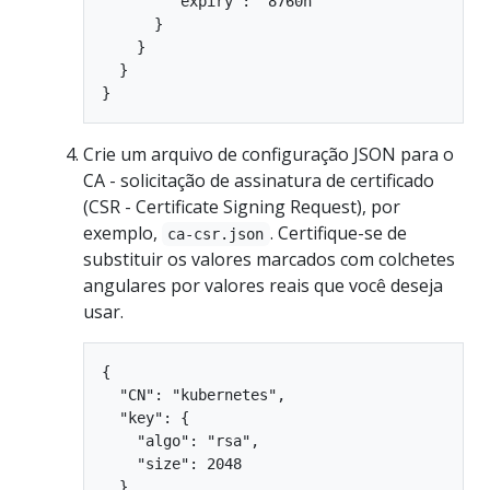
        "expiry": "8760h"

      }

    }

  }

Crie um arquivo de configuração JSON para o
CA - solicitação de assinatura de certificado
(CSR - Certificate Signing Request), por
exemplo,
. Certifique-se de
ca-csr.json
substituir os valores marcados com colchetes
angulares por valores reais que você deseja
usar.
{

  "CN": "kubernetes",

  "key": {

    "algo": "rsa",

    "size": 2048

  },
