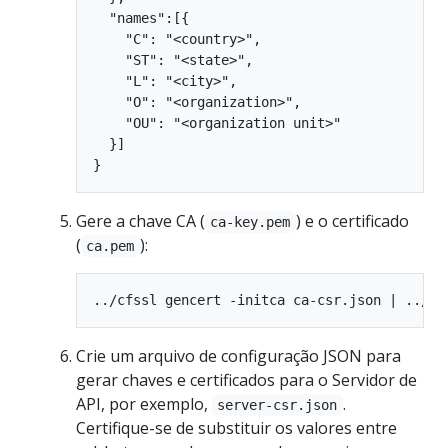
  "names":[{

    "C": "<country>",

    "ST": "<state>",

    "L": "<city>",

    "O": "<organization>",

    "OU": "<organization unit>"

  }]

Gere a chave CA (
) e o certificado
ca-key.pem
(
):
ca.pem
Crie um arquivo de configuração JSON para
gerar chaves e certificados para o Servidor de
API, por exemplo,
.
server-csr.json
Certifique-se de substituir os valores entre