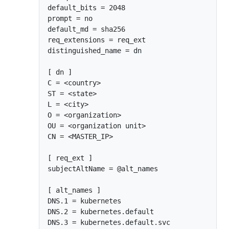
default_bits = 2048

prompt = no

default_md = sha256

req_extensions = req_ext

distinguished_name = dn

[ dn ]

C = <country>

ST = <state>

L = <city>

O = <organization>

OU = <organization unit>

CN = <MASTER_IP>

[ req_ext ]

subjectAltName = @alt_names

[ alt_names ]

DNS.1 = kubernetes

DNS.2 = kubernetes.default

DNS.3 = kubernetes.default.svc
