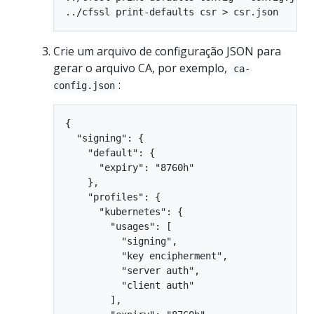
Crie um arquivo de configuração JSON para
gerar o arquivo CA, por exemplo,
ca-
:
config.json
{

  "signing": {

    "default": {

      "expiry": "8760h"

    },

    "profiles": {

      "kubernetes": {

        "usages": [

          "signing",

          "key encipherment",

          "server auth",

          "client auth"

        ],
