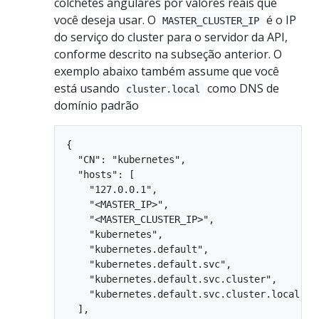
colchetes angulares por valores reais que
você deseja usar. O
é o IP
MASTER_CLUSTER_IP
do serviço do cluster para o servidor da API,
conforme descrito na subseção anterior. O
exemplo abaixo também assume que você
está usando
como DNS de
cluster.local
domínio padrão
{

  "CN": "kubernetes",

  "hosts": [

    "127.0.0.1",

    "<MASTER_IP>",

    "<MASTER_CLUSTER_IP>",

    "kubernetes",

    "kubernetes.default",

    "kubernetes.default.svc",

    "kubernetes.default.svc.cluster",

    "kubernetes.default.svc.cluster.local"

  ],
