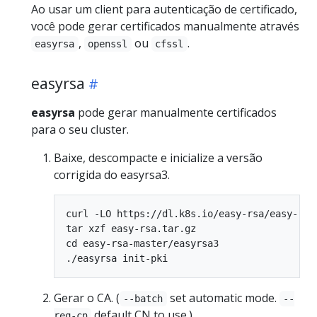
Ao usar um client para autenticação de certificado,
você pode gerar certificados manualmente através
,
ou
.
easyrsa
openssl
cfssl
easyrsa
easyrsa
pode gerar manualmente certificados
para o seu cluster.
Baixe, descompacte e inicialize a versão
corrigida do easyrsa3.
curl -LO https://dl.k8s.io/easy-rsa/easy-rsa.
tar xzf easy-rsa.tar.gz

cd easy-rsa-master/easyrsa3

Gerar o CA. (
set automatic mode.
--batch
--
default CN to use.)
req-cn