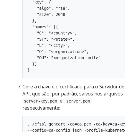
  "key": {

    "algo": "rsa",

    "size": 2048

  },

  "names": [{

    "C": "<country>",

    "ST": "<state>",

    "L": "<city>",

    "O": "<organization>",

    "OU": "<organization unit>"

  }]

Gere a chave e o certificado para o Servidor de
API, que são, por padrão, salvos nos arquivos
e
server-key.pem
server.pem
respectivamente:
../cfssl gencert -ca=ca.pem -ca-key=ca-key.pe
--config=ca-config.json -profile=kubernetes \