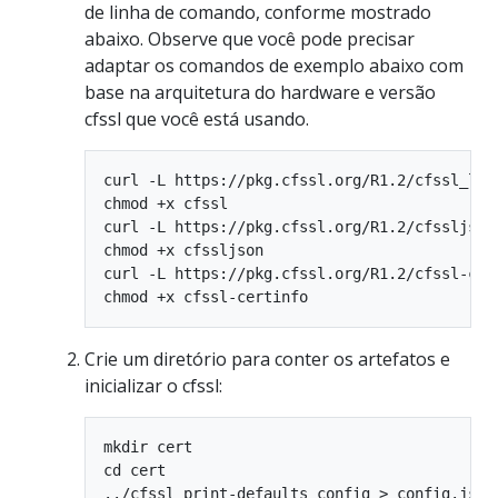
de linha de comando, conforme mostrado
abaixo. Observe que você pode precisar
adaptar os comandos de exemplo abaixo com
base na arquitetura do hardware e versão
cfssl que você está usando.
curl -L https://pkg.cfssl.org/R1.2/cfssl_linu
chmod +x cfssl

curl -L https://pkg.cfssl.org/R1.2/cfssljson_
chmod +x cfssljson

curl -L https://pkg.cfssl.org/R1.2/cfssl-cer
Crie um diretório para conter os artefatos e
inicializar o cfssl:
mkdir cert

cd cert

../cfssl print-defaults config > config.json
