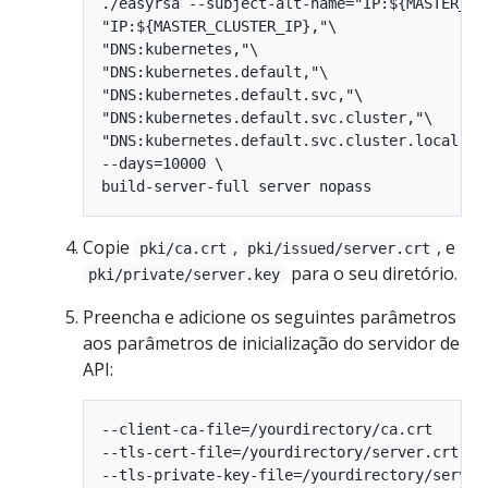
./easyrsa --subject-alt-name="IP:${MASTER_IP}
"IP:${MASTER_CLUSTER_IP},"\

"DNS:kubernetes,"\

"DNS:kubernetes.default,"\

"DNS:kubernetes.default.svc,"\

"DNS:kubernetes.default.svc.cluster,"\

"DNS:kubernetes.default.svc.cluster.local" \

--days=10000 \

Copie
,
, e
pki/ca.crt
pki/issued/server.crt
para o seu diretório.
pki/private/server.key
Preencha e adicione os seguintes parâmetros
aos parâmetros de inicialização do servidor de
API:
--client-ca-file=/yourdirectory/ca.crt

--tls-cert-file=/yourdirectory/server.crt
