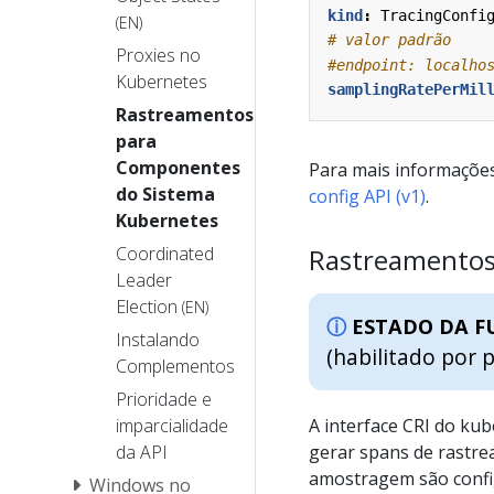
kind
:
TracingConfi
(EN)
# valor padrão
Proxies no
#endpoint: localho
Kubernetes
samplingRatePerMil
Rastreamentos
para
Componentes
Para mais informaçõe
do Sistema
config API (v1)
.
Kubernetes
Coordinated
Rastreamentos
Leader
Election
(EN)
ESTADO DA F
Instalando
(habilitado por 
Complementos
Prioridade e
imparcialidade
A interface CRI do ku
da API
gerar spans de rastre
amostragem são confi
Windows no