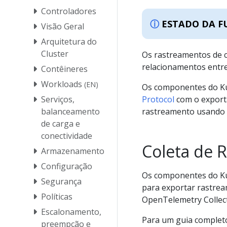
Controladores
ESTADO DA F
Visão Geral
Arquitetura do
Cluster
Os rastreamentos de c
relacionamentos entre
Contêineres
Workloads
(EN)
Os componentes do K
Serviços,
Protocol
com o export
balanceamento
rastreamento usand
de carga e
conectividade
Coleta de 
Armazenamento
Configuração
Os componentes do K
Segurança
para exportar rastre
Políticas
OpenTelemetry Collect
Escalonamento,
Para um guia completo
preempção e