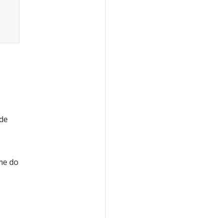
 de
me do