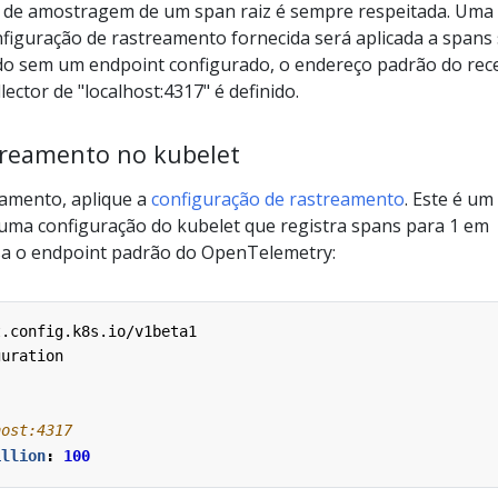
o de amostragem de um span raiz é sempre respeitada. Uma
iguração de rastreamento fornecida será aplicada a spans
ado sem um endpoint configurado, o endereço padrão do rec
ctor de "localhost:4317" é definido.
treamento no kubelet
eamento, aplique a
configuração de rastreamento
. Este é um
uma configuração do kubelet que registra spans para 1 em
sa o endpoint padrão do OpenTelemetry:
t.config.k8s.io/v1beta1
guration
host:4317
illion
:
100