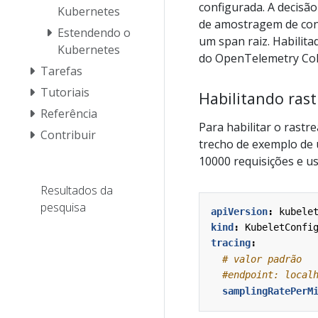
configurada. A decisã
Kubernetes
de amostragem de conf
Estendendo o
um span raiz. Habilit
Kubernetes
do OpenTelemetry Colle
Tarefas
Tutoriais
Habilitando ras
Referência
Para habilitar o rastr
Contribuir
trecho de exemplo de 
10000 requisições e u
Resultados da
pesquisa
apiVersion
:
kubele
kind
:
KubeletConfi
tracing
:
# valor padrão
#endpoint: local
samplingRatePerM