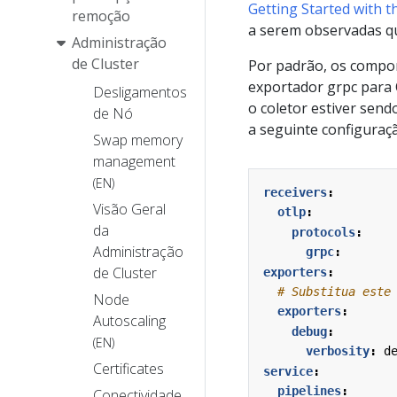
Getting Started with 
remoção
a serem observadas q
Administração
de Cluster
Por padrão, os compo
exportador grpc para
Desligamentos
o coletor estiver se
de Nó
a seguinte configuraçã
Swap memory
management
(EN)
receivers
:
Visão Geral
otlp
:
da
protocols
:
Administração
grpc
:
de Cluster
exporters
:
# Substitua este
Node
exporters
:
Autoscaling
debug
:
(EN)
verbosity
:
d
Certificates
service
:
pipelines
:
Conectividade