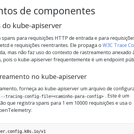
ntos de componentes
 do kube-apiserver
 spans para requisições HTTP de entrada e para requisiçõe
etcd e requisições reentrantes. Ele propaga o
W3C Trace Co
ída, mas não faz uso do contexto de rastreamento anexado 
a, pois o kube-apiserver frequentemente é um endpoint públ
treamento no kube-apiserver
reamento, forneça ao kube-apiserver um arquivo de configur
. Este é um
--tracing-config-file=<caminho-para-config>
ão que registra spans para 1 em 10000 requisições e usa o
penTelemetry:
ver.config.k8s.io/v1