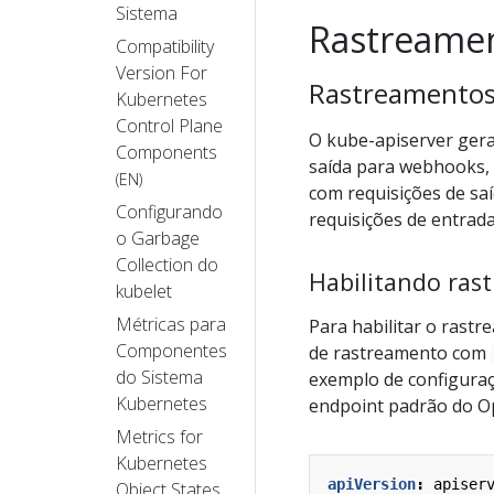
Sistema
Rastreame
Compatibility
Version For
Rastreamentos
Kubernetes
Control Plane
O kube-apiserver gera
Components
saída para webhooks, 
(EN)
com requisições de sa
Configurando
requisições de entrad
o Garbage
Collection do
Habilitando ras
kubelet
Métricas para
Para habilitar o rast
Componentes
de rastreamento com
do Sistema
exemplo de configuraç
Kubernetes
endpoint padrão do O
Metrics for
Kubernetes
apiVersion
:
apiser
Object States