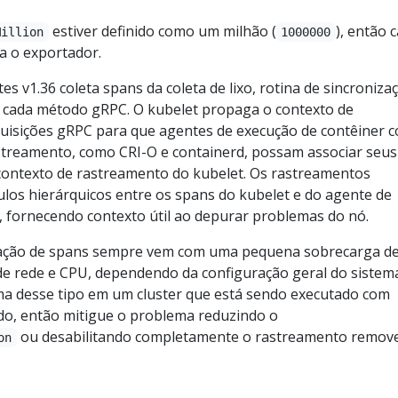
estiver definido como um milhão (
), então 
Million
1000000
a o exportador.
s v1.36 coleta spans da coleta de lixo, rotina de sincroniza
 cada método gRPC. O kubelet propaga o contexto de
uisições gRPC para que agentes de execução de contêiner 
treamento, como CRI-O e containerd, possam associar seus
contexto de rastreamento do kubelet. Os rastreamentos
ulos hierárquicos entre os spans do kubelet e do agente de
, fornecendo contexto útil ao depurar problemas do nó.
ação de spans sempre vem com uma pequena sobrecarga d
 rede e CPU, dependendo da configuração geral do sistema
a desse tipo em um cluster que está sendo executado com
do, então mitigue o problema reduzindo o
ou desabilitando completamente o rastreamento remov
on