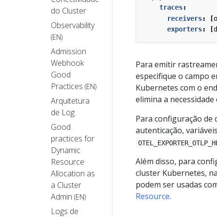
traces
:
do Cluster
receivers
:
[
Observability
exporters
:
[
(EN)
Admission
Webhook
Para emitir rastreame
Good
especifique o campo e
Practices
(EN)
Kubernetes com o end
elimina a necessidade 
Arquitetura
de Log
Para configuração de 
Good
autenticação, variáve
practices for
OTEL_EXPORTER_OTLP_H
Dynamic
Além disso, para conf
Resource
cluster Kubernetes, n
Allocation as
podem ser usadas co
a Cluster
Resource
.
Admin
(EN)
Logs de