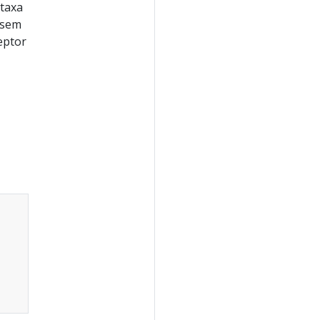
 taxa
 sem
eptor