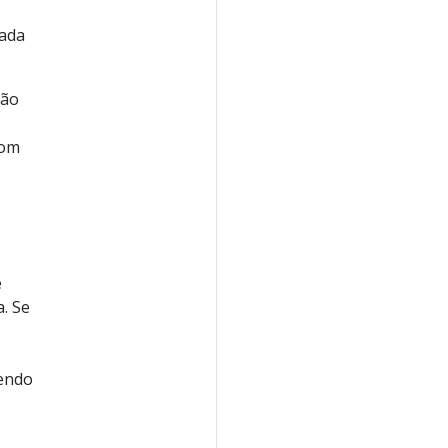
cada
ção
com
e
. Se
endo