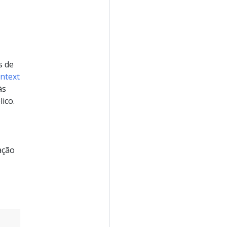
s de
ntext
às
ico.
ação