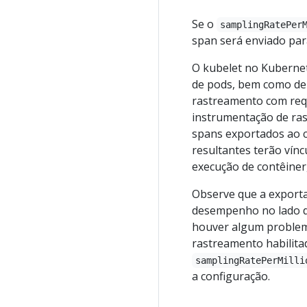
Se o
samplingRatePer
span será enviado par
O kubelet no Kubernete
de pods, bem como de
rastreamento com req
instrumentação de ras
spans exportados ao 
resultantes terão vínc
execução de contêiner
Observe que a export
desempenho no lado de
houver algum problem
rastreamento habilita
samplingRatePerMilli
a configuração.