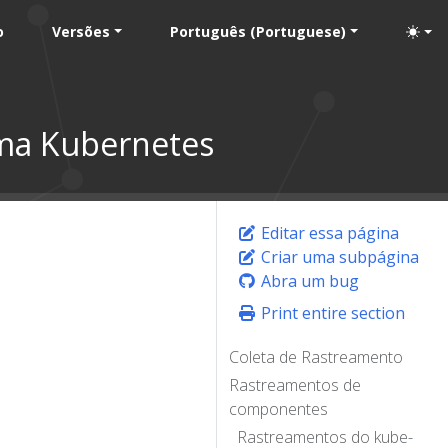
o
Versões
Português (Portuguese)
ma Kubernetes
Editar essa página
Criar uma subpágina
Abra um bug
Print entire section
Coleta de Rastreamento
Rastreamentos de
componentes
Rastreamentos do kube-