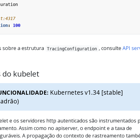
guration
st:4317
lion
:
100
s sobre a estrutura
, consulte
API ser
TracingConfiguration
 do kubelet
Kubernetes v1.34 [stable]
UNCIONALIDADE:
padrão)
belet e os servidores http autenticados são instrumentados 
amento. Assim como no apiserver, o endpoint e a taxa de
guráveis. A propagação do contexto de rastreamento tamb