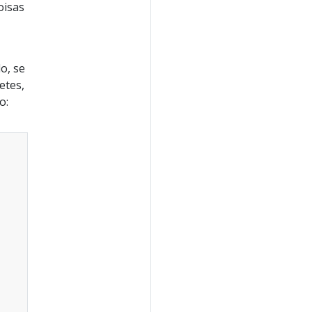
oisas
o, se
etes,
o: