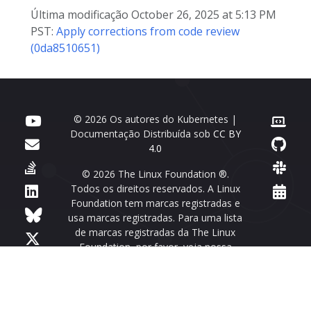
Última modificação October 26, 2025 at 5:13 PM
PST:
Apply corrections from code review
(0da8510651)
© 2026 Os autores do Kubernetes |
Documentação Distribuída sob
CC BY
4.0
© 2026 The Linux Foundation ®.
Todos os direitos reservados. A Linux
Foundation tem marcas registradas e
usa marcas registradas. Para uma lista
de marcas registradas da The Linux
Foundation, por favor, veja nossa
Página de uso de marca registrada
Licença ICP: 京ICP备17074266号-3