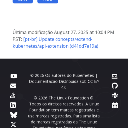
Última modificação August 27, 2025 at 10:04 PM
PST:
[pt-br] Update concepts/extend-
kubernetes/api-extension (d41dd7e19a)
© 2026 Os autores do Kubernetes |
Documentação Distribuída sob
CC BY
4.0
© 2026 The Linux Foundation ®.
Todos os direitos reservados. A Linux
Foundation tem marcas registradas e
usa marcas registradas. Para uma lista
de marcas registradas da The Linux
Foundation, por favor, veja nossa