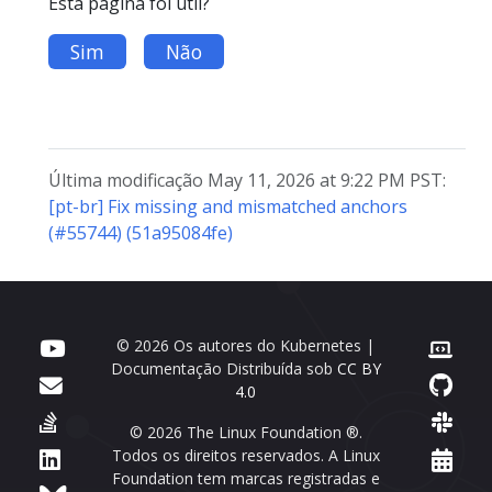
Esta página foi útil?
Sim
Não
Última modificação May 11, 2026 at 9:22 PM PST:
[pt-br] Fix missing and mismatched anchors
(#55744) (51a95084fe)
© 2026 Os autores do Kubernetes |
Documentação Distribuída sob
CC BY
4.0
© 2026 The Linux Foundation ®.
Todos os direitos reservados. A Linux
Foundation tem marcas registradas e