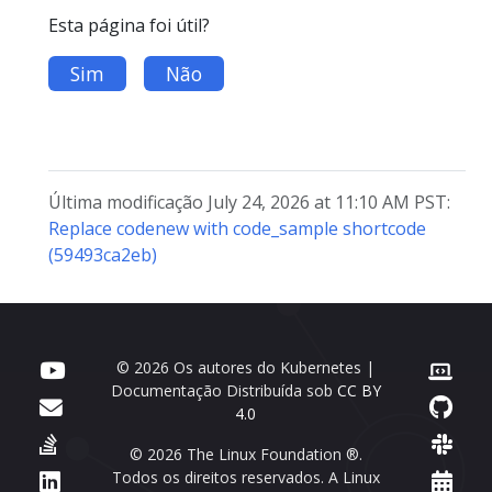
Esta página foi útil?
Sim
Não
Última modificação July 24, 2026 at 11:10 AM PST:
Replace codenew with code_sample shortcode
(59493ca2eb)
© 2026 Os autores do Kubernetes |
Documentação Distribuída sob
CC BY
4.0
© 2026 The Linux Foundation ®.
Todos os direitos reservados. A Linux