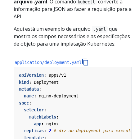
arquivo .yaml
. O comando
converte a
kubectl
informação para JSON ao fazer a requisição para a
API.
Aqui está um exemplo de arquivo
que
.yaml
mostra os campos necessários e as especificações
de objeto para uma implatação Kubernetes:
application/deployment.yaml
apiVersion
:
apps/v1
kind
:
Deployment
metadata
:
name
:
nginx-deployment
spec
:
selector
:
matchLabels
:
app
:
nginx
replicas
:
2
# diz ao deployment para executar 
template
: