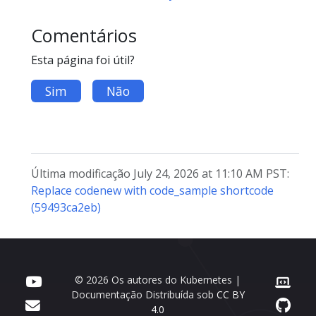
Comentários
Esta página foi útil?
Sim
Não
Última modificação July 24, 2026 at 11:10 AM PST:
Replace codenew with code_sample shortcode
(59493ca2eb)
© 2026 Os autores do Kubernetes |
Documentação Distribuída sob
CC BY
4.0