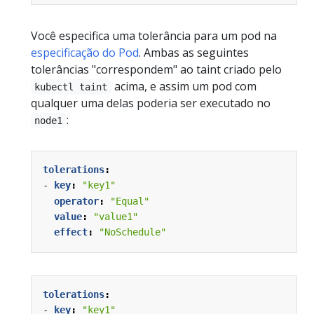
Você especifica uma tolerância para um pod na
especificação do Pod
. Ambas as seguintes
tolerâncias "correspondem" ao taint criado pelo
acima, e assim um pod com
kubectl taint
qualquer uma delas poderia ser executado no
:
node1
tolerations
:
- 
key
:
"key1"
operator
:
"Equal"
value
:
"value1"
effect
:
"NoSchedule"
tolerations
:
- 
key
:
"key1"