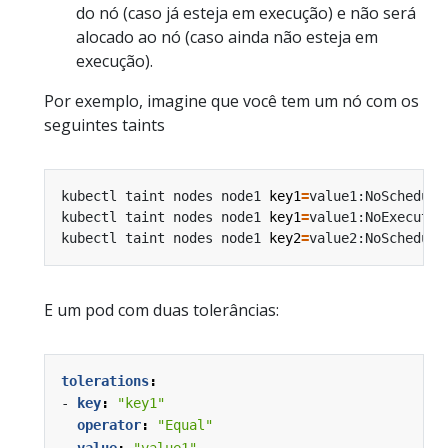
do nó (caso já esteja em execução) e não será
alocado ao nó (caso ainda não esteja em
execução).
Por exemplo, imagine que você tem um nó com os
seguintes taints
kubectl taint nodes node1 
key1
=
kubectl taint nodes node1 
key1
=
kubectl taint nodes node1 
key2
=
E um pod com duas tolerâncias:
tolerations
:
- 
key
:
"key1"
operator
:
"Equal"
value
:
"value1"