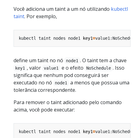
Você adiciona um taint a um nó utilizando
kubectl
taint
. Por exemplo,
kubectl taint nodes node1 
key1
=
define um taint no nó
. O taint tem a chave
node1
, valor
e o efeito
. Isso
key1
value1
NoSchedule
significa que nenhum pod conseguirá ser
executado no nó
a menos que possua uma
node1
tolerância correspondente.
Para remover o taint adicionado pelo comando
acima, você pode executar:
kubectl taint nodes node1 
key1
=