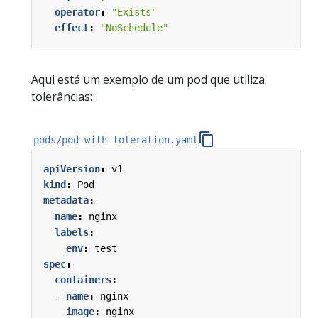
operator
:
"Exists"
effect
:
"NoSchedule"
Aqui está um exemplo de um pod que utiliza
tolerâncias:
pods/pod-with-toleration.yaml
apiVersion
:
v1
kind
:
Pod
metadata
:
name
:
nginx
labels
:
env
:
test
spec
:
containers
:
- 
name
:
nginx
image
:
nginx