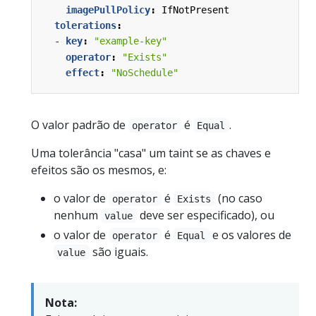
imagePullPolicy
:
IfNotPresent
tolerations
:
- 
key
:
"example-key"
operator
:
"Exists"
effect
:
"NoSchedule"
O valor padrão de
é
.
operator
Equal
Uma tolerância "casa" um taint se as chaves e
efeitos são os mesmos, e:
o valor de
é
(no caso
operator
Exists
nenhum
deve ser especificado), ou
value
o valor de
é
e os valores de
operator
Equal
são iguais.
value
Nota: