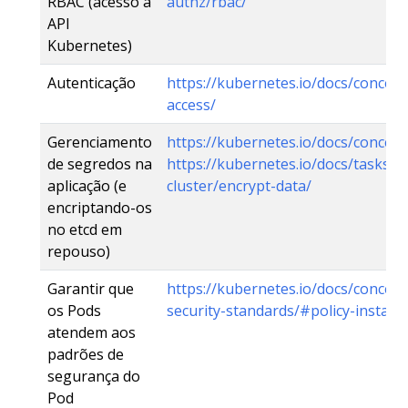
RBAC (acesso à
authz/rbac/
API
Kubernetes)
Autenticação
https://kubernetes.io/docs/concepts
access/
Gerenciamento
https://kubernetes.io/docs/concept
de segredos na
https://kubernetes.io/docs/tasks/a
aplicação (e
cluster/encrypt-data/
encriptando-os
no etcd em
repouso)
Garantir que
https://kubernetes.io/docs/concept
os Pods
security-standards/#policy-instant
atendem aos
padrões de
segurança do
Pod