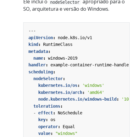
Ele inclui o
apropriado para o
nodeSelector
SO, arquitetura e versão do Windows.
---
apiVersion
:
node.k8s.io/v1
kind
:
RuntimeClass
metadata
:
name
:
windows-2019
handler
:
example-container-runtime-handler
scheduling
:
nodeSelector
:
kubernetes.io/os
:
'windows'
kubernetes.io/arch
:
'amd64'
node.kubernetes.io/windows-build
:
'10.0.
tolerations
:
- 
effect
:
NoSchedule
key
:
os
operator
:
Equal
value
:
"windows"