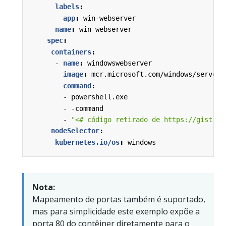
labels
:
app
:
win-webserver
name
:
win-webserver
spec
:
containers
:
- 
name
:
windowswebserver
image
:
mcr.microsoft.com/windows/serverc
command
:
- 
powershell.exe
- -
command
- 
"<# código retirado de https://gist.gi
nodeSelector
:
kubernetes.io/os
:
windows
Nota:
Mapeamento de portas também é suportado,
mas para simplicidade este exemplo expõe a
porta 80 do contêiner diretamente para o