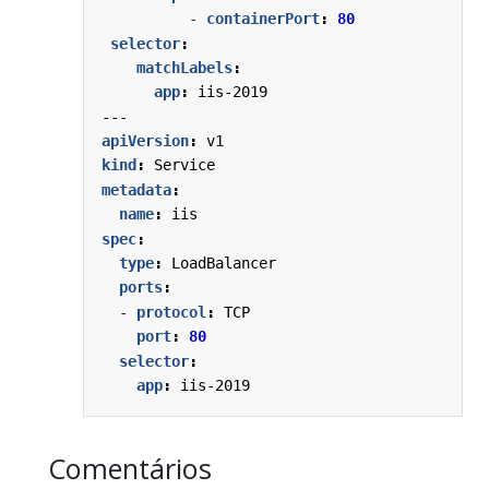
- 
containerPort
:
80
selector
:
matchLabels
:
app
:
iis-2019
---
apiVersion
:
v1
kind
:
Service
metadata
:
name
:
iis
spec
:
type
:
LoadBalancer
ports
:
- 
protocol
:
TCP
port
:
80
selector
:
app
:
iis-2019
Comentários