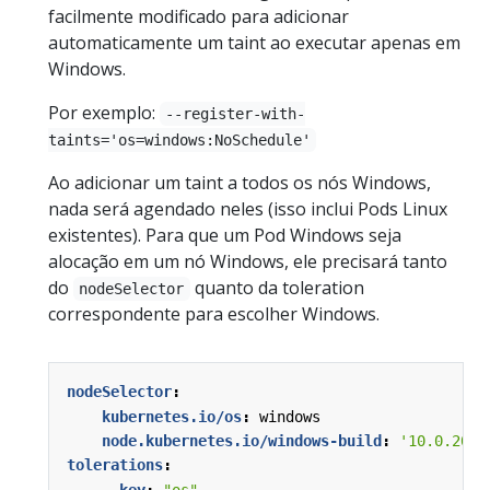
facilmente modificado para adicionar
automaticamente um taint ao executar apenas em
Windows.
Por exemplo:
--register-with-
taints='os=windows:NoSchedule'
Ao adicionar um taint a todos os nós Windows,
nada será agendado neles (isso inclui Pods Linux
existentes). Para que um Pod Windows seja
alocação em um nó Windows, ele precisará tanto
do
quanto da toleration
nodeSelector
correspondente para escolher Windows.
nodeSelector
:
kubernetes.io/os
:
windows
node.kubernetes.io/windows-build
:
'10.0.2034
tolerations
:
- 
key
:
"os"