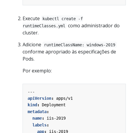
Execute
kubectl create -f
como administrador do
runtimeClasses.yml
cluster.
Adicione
runtimeClassName: windows-2019
conforme apropriado às especificações de
Pods.
Por exemplo:
---
apiVersion
:
apps/v1
kind
:
Deployment
metadata
:
name
:
iis-2019
labels
:
app
:
iis-2019