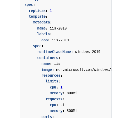
spec
:
replicas
:
1
template
:
metadata
:
name
:
iis-2019
labels
:
app
:
iis-2019
spec
:
runtimeClassName
:
windows-2019
containers
:
- 
name
:
iis
image
:
mcr.microsoft.com/windows/ser
resources
:
limits
:
cpu
:
1
memory
:
800Mi
requests
:
cpu
:
.1
memory
:
300Mi
ports
: