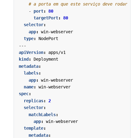
# a porta em que este serviço deve rodar
- 
port
:
80
targetPort
:
80
selector
:
app
:
win-webserver
type
:
NodePort
---
apiVersion
:
apps/v1
kind
:
Deployment
metadata
:
labels
:
app
:
win-webserver
name
:
win-webserver
spec
:
replicas
:
2
selector
:
matchLabels
:
app
:
win-webserver
template
:
metadata
: