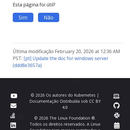
Esta página foi útil?
Sim
Não
Última modificação February 20, 2026 at 12:36 AM
PST:
[pt] Update the doc for windows server
(ddd8e3657a)
© 2026 Os autores do Kubernetes |
Documentação Distribuída sob
CC BY
4.0
© 2026 The Linux Foundation ®.
Todos os direitos reservados. A Linux