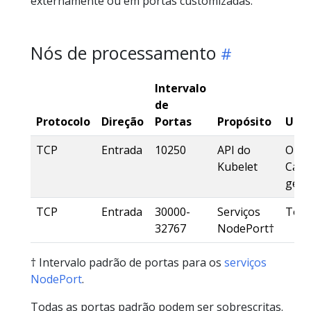
externamente ou em portas customizadas.
Nós de processamento
Intervalo
de
Protocolo
Direção
Portas
Propósito
Util
TCP
Entrada
10250
API do
O pr
Kubelet
Cama
gere
TCP
Entrada
30000-
Serviços
Tod
32767
NodePort†
† Intervalo padrão de portas para os
serviços
NodePort
.
Todas as portas padrão podem ser sobrescritas.