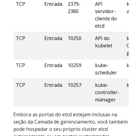
TCP
Entrada
2379-
API
kub
2380
servidor-
apis
cliente do
etcd
TCP
Entrada
10250
API do
kub
kubelet
Cam
ger
TCP
Entrada
10259
kube-
kub
scheduler
TCP
Entrada
10257
kube-
kub
controller-
manager
Embora as portas do etcd estejam inclusas na
seção da Camada de gerenciamento, você também
pode hospedar o seu próprio cluster etcd