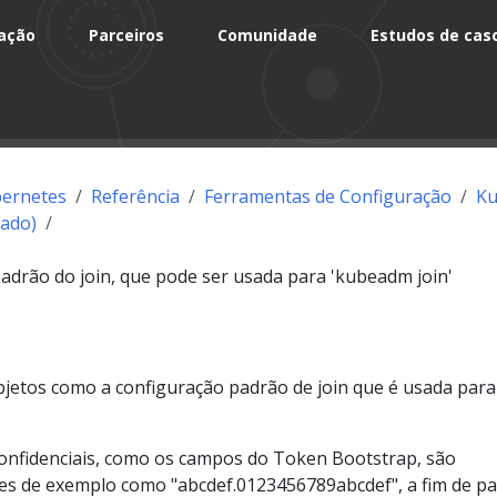
ação
Parceiros
Comunidade
Estudos de cas
ernetes
Referência
Ferramentas de Configuração
K
ado)
padrão do join, que pode ser usada para 'kubeadm join'
jetos como a configuração padrão de join que é usada para
onfidenciais, como os campos do Token Bootstrap, são
res de exemplo como "abcdef.0123456789abcdef", a fim de p