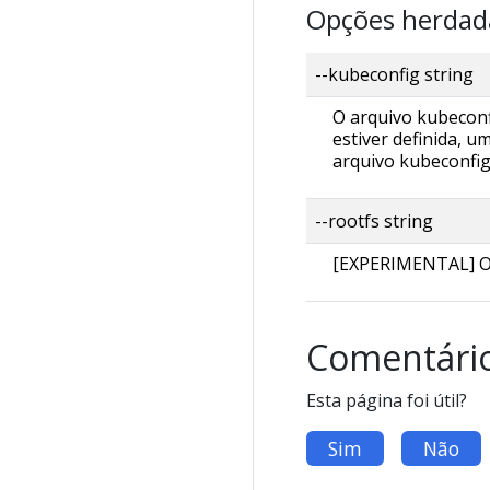
Opções herdad
--kubeconfig string 
O arquivo kubeconf
estiver definida, 
arquivo kubeconfig
--rootfs string
[EXPERIMENTAL] O c
Comentári
Esta página foi útil?
Sim
Não