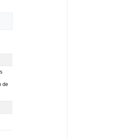
os
o de