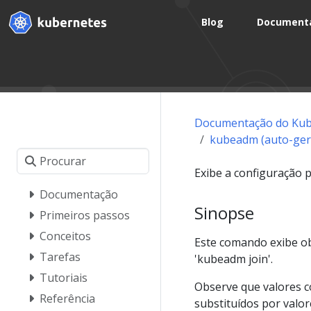
Blog
Document
Documentação do Kub
kubeadm (auto-ger
Exibe a configuração 
Documentação
Sinopse
Primeiros passos
Conceitos
Este comando exibe ob
Tarefas
'kubeadm join'.
Tutoriais
Observe que valores c
Referência
substituídos por valo