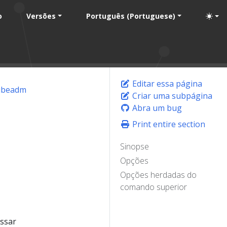
o
Versões
Português (Portuguese)
Editar essa página
ubeadm
Criar uma subpágina
Abra um bug
Print entire section
Sinopse
Opções
Opções herdadas do
comando superior
assar