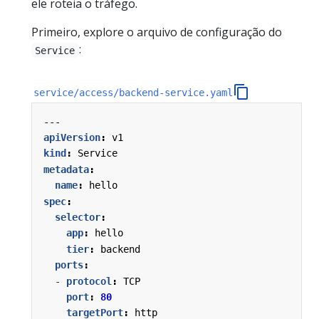
ele roteia o tráfego.
Primeiro, explore o arquivo de configuração do
:
Service
service/access/backend-service.yaml
---
apiVersion
:
v1
kind
:
Service
metadata
:
name
:
hello
spec
:
selector
:
app
:
hello
tier
:
backend
ports
:
- 
protocol
:
TCP
port
:
80
targetPort
:
http