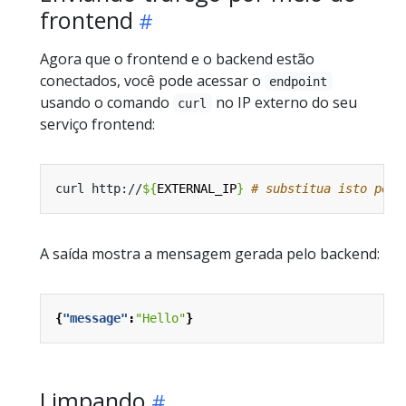
frontend
Agora que o frontend e o backend estão
conectados, você pode acessar o
endpoint
usando o comando
no IP externo do seu
curl
serviço frontend:
curl http://
${
EXTERNAL_IP
}
# substitua isto pelo
A saída mostra a mensagem gerada pelo backend:
{
"message"
:
"Hello"
}
Limpando