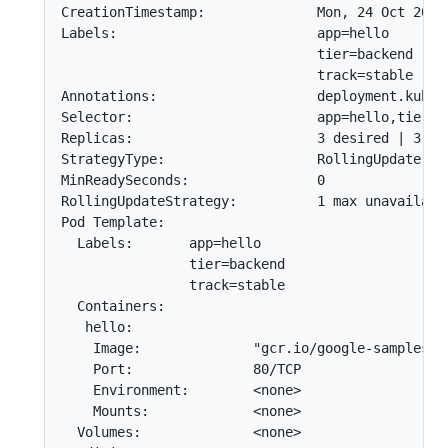
CreationTimestamp:              Mon, 24 Oct 2016 
Labels:                         app=hello

                                tier=backend

                                track=stable

Annotations:                    deployment.kubern
Selector:                       app=hello,tier=ba
Replicas:                       3 desired | 3 up
StrategyType:                   RollingUpdate

MinReadySeconds:                0

RollingUpdateStrategy:          1 max unavailable
Pod Template:

  Labels:       app=hello

                tier=backend

                track=stable

  Containers:

   hello:

    Image:              "gcr.io/google-samples/he
    Port:               80/TCP

    Environment:        <none>

    Mounts:             <none>

  Volumes:              <none>
