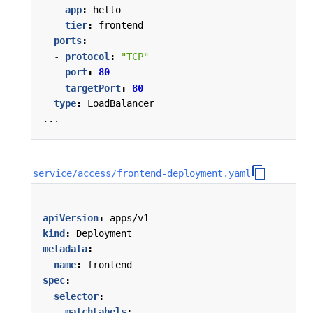
app
:
hello
tier
:
frontend
ports
:
- 
protocol
:
"TCP"
port
:
80
targetPort
:
80
type
:
LoadBalancer
...
service/access/frontend-deployment.yaml
---
apiVersion
:
apps/v1
kind
:
Deployment
metadata
:
name
:
frontend
spec
:
selector
:
matchLabels
: