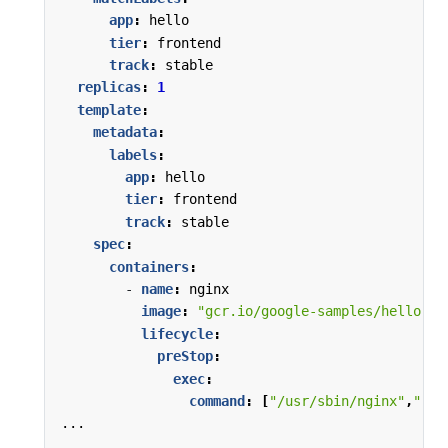
app
:
hello
tier
:
frontend
track
:
stable
replicas
:
1
template
:
metadata
:
labels
:
app
:
hello
tier
:
frontend
track
:
stable
spec
:
containers
:
- 
name
:
nginx
image
:
"gcr.io/google-samples/hello-fr
lifecycle
:
preStop
:
exec
:
command
:
[
"/usr/sbin/nginx"
,
"-s"
...