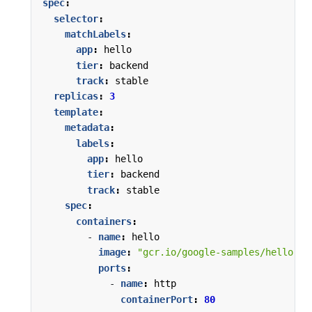
spec
:
selector
:
matchLabels
:
app
:
hello
tier
:
backend
track
:
stable
replicas
:
3
template
:
metadata
:
labels
:
app
:
hello
tier
:
backend
track
:
stable
spec
:
containers
:
- 
name
:
hello
image
:
"gcr.io/google-samples/hello-go
ports
:
- 
name
:
http
containerPort
:
80