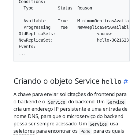
Conditions:

  Type          Status  Reason

  ----          ------  ------

  Available     True    MinimumReplicasAvailable

  Progressing   True    NewReplicaSetAvailable

OldReplicaSets:                 <none>

NewReplicaSet:                  hello-3621623197 
Events:

Criando o objeto Service
hello
A chave para enviar solicitações do frontend para
o backend é o
do backend. Um
Service
Service
cria um endereço IP persistente e uma entrada de
nome DNS, para que o microserviço do backend
possa ser sempre acessado. Um
usa
Service
seletores
para encontrar os
para os quais
Pods