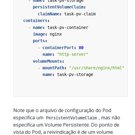
- 
name
:
task-pv-storage
persistentVolumeClaim
:
claimName
:
task-pv-claim
containers
:
- 
name
:
task-pv-container
image
:
nginx
ports
:
- 
containerPort
:
80
name
:
"http-server"
volumeMounts
:
- 
mountPath
:
"/usr/share/nginx/html"
name
:
task-pv-storage
Note que o arquivo de configuração do Pod
especifica um
, mas não
PersistentVolumeClaim
especifica um Volume Persistente. Do ponto de
vista do Pod, a reivindicação é de um volume.