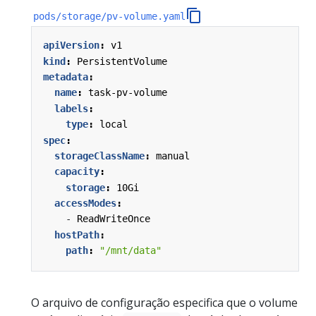
pods/storage/pv-volume.yaml
apiVersion
:
v1
kind
:
PersistentVolume
metadata
:
name
:
task-pv-volume
labels
:
type
:
local
spec
:
storageClassName
:
manual
capacity
:
storage
:
10Gi
accessModes
:
- 
ReadWriteOnce
hostPath
:
path
:
"/mnt/data"
O arquivo de configuração especifica que o volume