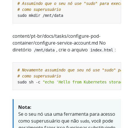
# Assumindo que o seu nó use "sudo" para executa
# como superusuário
content/pt-br/docs/tasks/configure-pod-
container/configure-service-account.md No
diretório
, crie o arquivo
:
/mnt/data
index.html
# Novamente assumindo que seu nó use "sudo" para
# como superusuário
sudo sh -c 
"echo 'Hello from Kubernetes storage'
Nota:
Se o seu nó usa uma ferramenta para acesso
como superusuário que não
, você pode
sudo
geralmente fazer isso funcionar substituindo