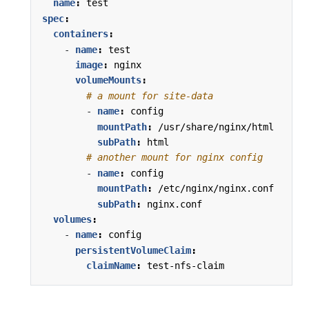
name
:
test
spec
:
containers
:
- 
name
:
test
image
:
nginx
volumeMounts
:
# a mount for site-data
- 
name
:
config
mountPath
:
/usr/share/nginx/html
subPath
:
html
# another mount for nginx config
- 
name
:
config
mountPath
:
/etc/nginx/nginx.conf
subPath
:
nginx.conf
volumes
:
- 
name
:
config
persistentVolumeClaim
:
claimName
:
test-nfs-claim