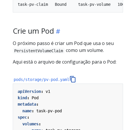
Crie um Pod
O próximo passo é criar um Pod que usa o seu
como um volume.
PersistentVolumeClaim
Aqui está o arquivo de configuração para o Pod:
pods/storage/pv-pod.yaml
apiVersion
:
v1
kind
:
Pod
metadata
:
name
:
task-pv-pod
spec
:
volumes
: