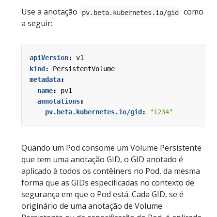
Use a anotação
como
pv.beta.kubernetes.io/gid
a seguir:
apiVersion
:
v1
kind
:
PersistentVolume
metadata
:
name
:
pv1
annotations
:
pv.beta.kubernetes.io/gid
:
"1234"
Quando um Pod consome um Volume Persistente
que tem uma anotação GID, o GID anotado é
aplicado à todos os contêiners no Pod, da mesma
forma que as GIDs especificadas no contexto de
segurança em que o Pod está. Cada GID, se é
originário de uma anotação de Volume