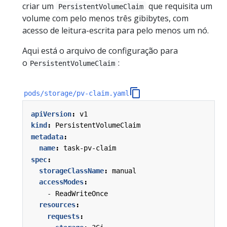
criar um
que requisita um
PersistentVolumeClaim
volume com pelo menos três gibibytes, com
acesso de leitura-escrita para pelo menos um nó.
Aqui está o arquivo de configuração para
o
:
PersistentVolumeClaim
pods/storage/pv-claim.yaml
apiVersion
:
v1
kind
:
PersistentVolumeClaim
metadata
:
name
:
task-pv-claim
spec
:
storageClassName
:
manual
accessModes
:
- 
ReadWriteOnce
resources
:
requests
: