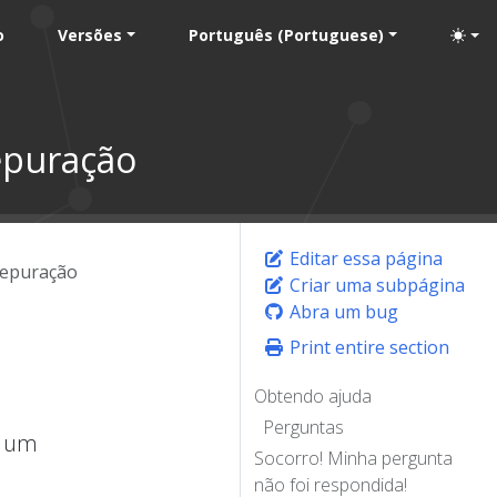
o
Versões
Português (Portuguese)
epuração
Editar essa página
Depuração
Criar uma subpágina
Abra um bug
Print entire section
Obtendo ajuda
Perguntas
m um
Socorro! Minha pergunta
não foi respondida!