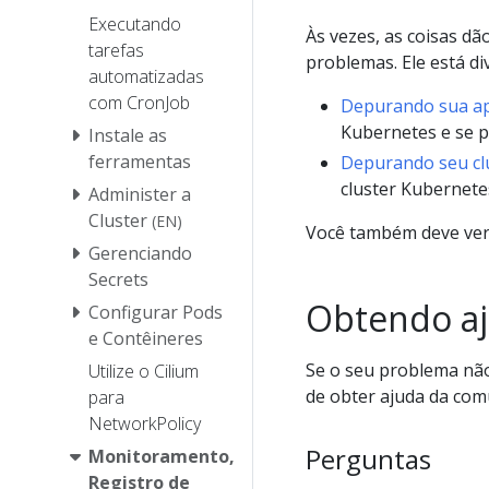
Executando
Às vezes, as coisas dã
tarefas
problemas. Ele está di
automatizadas
com CronJob
Depurando sua ap
Kubernetes e se 
Instale as
ferramentas
Depurando seu cl
cluster Kubernet
Administer a
Cluster
(EN)
Você também deve ver
Gerenciando
Secrets
Obtendo a
Configurar Pods
e Contêineres
Se o seu problema não
Utilize o Cilium
de obter ajuda da co
para
NetworkPolicy
Perguntas
Monitoramento,
Registro de