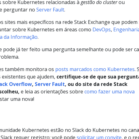
s sobre Kubernetes relacionadas à
gestão do cluster
ou
de perguntar no
Server Fault
.
 sites mais específicos na rede Stack Exchange que podem 
guntar sobre Kubernetes em áreas como
DevOps
,
Engenhari
a da Informação
.
 pode já ter feito uma pergunta semelhante ou pode ser c
roblema.
tes também monitora os
posts marcados como Kubernetes
. 
 existentes que ajudem,
certifique-se de que sua pergunt
tack Overflow
,
Server Fault
, ou do site da rede Stack
scolheu,
e leia as orientações sobre
como fazer uma nova
ostar uma nova!
munidade Kubernetes estão no Slack do Kubernetes no cana
O Slack requer registro; você pode
solicitar um convite
, e o re