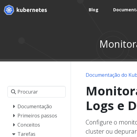
Blog
Document
Monitor
Documentação do Kub
Monitor
Logs e 
Documentação
Primeiros passos
Configure o monit
Conceitos
cluster ou depurar
Tarefas