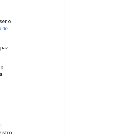
ser o
a de
apaz
Se
a
l
gistro