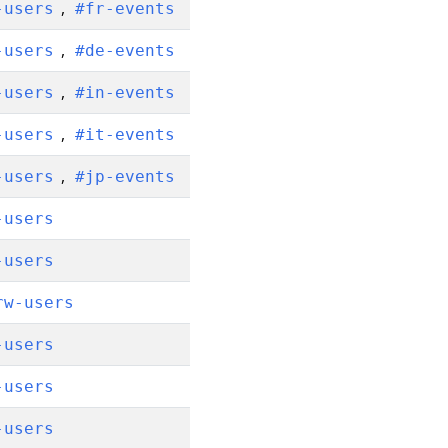
,
-users
#fr-events
,
-users
#de-events
,
-users
#in-events
,
-users
#it-events
,
-users
#jp-events
-users
-users
rw-users
-users
-users
-users