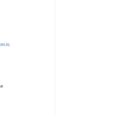
es.io
.
se