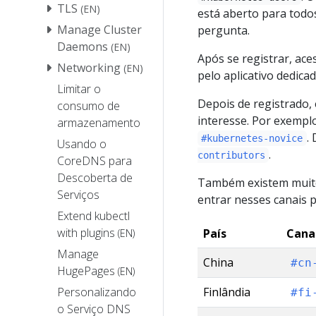
TLS
(EN)
está aberto para todos
Manage Cluster
pergunta.
Daemons
(EN)
Após se registrar, ace
Networking
(EN)
pelo aplicativo dedicad
Limitar o
Depois de registrado, 
consumo de
interesse. Por exempl
armazenamento
.
#kubernetes-novice
Usando o
.
contributors
CoreDNS para
Descoberta de
Também existem muitos
Serviços
entrar nesses canais p
Extend kubectl
with plugins
País
Cana
(EN)
Manage
China
#cn
HugePages
(EN)
Personalizando
Finlândia
#fi
o Serviço DNS