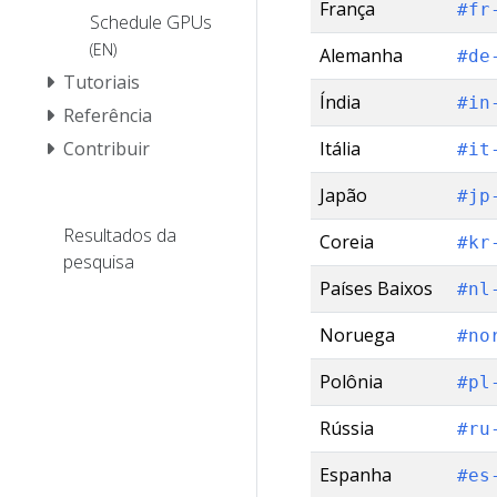
França
#fr
Schedule GPUs
(EN)
Alemanha
#de
Tutoriais
Índia
#in
Referência
Contribuir
Itália
#it
Japão
#jp
Resultados da
Coreia
#kr
pesquisa
Países Baixos
#nl
Noruega
#no
Polônia
#pl
Rússia
#ru
Espanha
#es