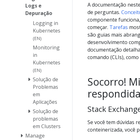
A documentação neste 
Logs e
de perguntas.
Conceit
Depuração
componente funciona
Logging in
começar.
Tarefas
most
Kubernetes
são guias mais abrange
(EN)
desenvolvimento comp
Monitoring
documentação detalh
in
comando (CLIs), como
Kubernetes
(EN)
Socorro! M
Solução de
Problemas
respondida!
em
Aplicações
Stack Exchange
Solução de
problemas
Se você tem dúvidas r
em Clusters
conteinerizada, você
Manage