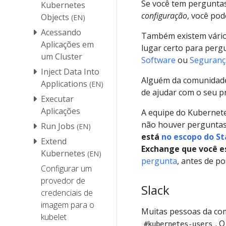
Se você tem pergunta
Kubernetes
configuração
, você po
Objects
(EN)
Acessando
Também existem vários
Aplicações em
lugar certo para per
um Cluster
Software
ou
Seguranç
Inject Data Into
Alguém da comunidade
Applications
(EN)
de ajudar com o seu p
Executar
Aplicações
A equipe do Kuberne
não houver perguntas
Run Jobs
(EN)
está
no escopo do S
Extend
Exchange que você e
Kubernetes
(EN)
pergunta
, antes de p
Configurar um
provedor de
Slack
credenciais de
imagem para o
Muitas pessoas da co
kubelet
. 
#kubernetes-users