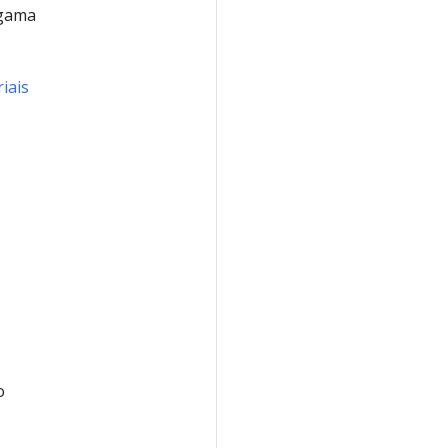
 gama
iais
o