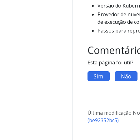
Versão do Kubern
Provedor de nuvem
de execução de co
Passos para repr
Comentári
Esta página foi útil?
Sim
Não
Última modificação No
(be92352bc5)