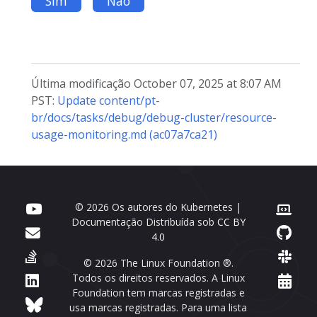
Sim
Não
Última modificação October 07, 2025 at 8:07 AM
PST:
Update content/pt-
br/docs/tasks/debug/debug-cluster/resource-
usage-monitoring.md (ac07a7ca21)
© 2026 Os autores do Kubernetes |
Documentação Distribuída sob
CC BY
4.0
© 2026 The Linux Foundation ®.
Todos os direitos reservados. A Linux
Foundation tem marcas registradas e
usa marcas registradas. Para uma lista