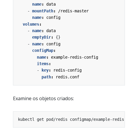
name
:
data
- 
mountPath
:
/redis-master
name
:
config
volumes
:
- 
name
:
data
emptyDir
:
{}
- 
name
:
config
configMap
:
name
:
example-redis-config
items
:
- 
key
:
redis-config
path
:
redis.conf
Examine os objetos criados: