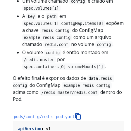
Um volume chamado
é criado em
config
spec.volumes[1]
A
e o
em
key
path
expõem
spec.volumes[1].configMap.items[0]
a chave
do ConfigMap
redis-config
como um arquivo
example-redis-config
chamado
no volume
.
redis.conf
config
O volume
é então montado em
config
por
/redis-master
.
spec.containers[0].volumeMounts[1]
O efeito final é expor os dados de
data.redis-
do ConfigMap
config
example-redis-config
acima como
dentro do
/redis-master/redis.conf
Pod.
pods/config/redis-pod.yaml
apiVersion
:
v1