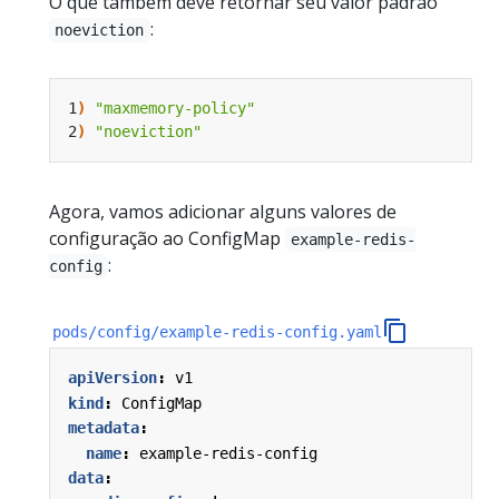
O que também deve retornar seu valor padrão
:
noeviction
1
)
"maxmemory-policy"
2
)
"noeviction"
Agora, vamos adicionar alguns valores de
configuração ao ConfigMap
example-redis-
:
config
pods/config/example-redis-config.yaml
apiVersion
:
v1
kind
:
ConfigMap
metadata
:
name
:
example-redis-config
data
: