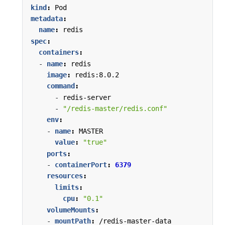
kind
:
Pod
metadata
:
name
:
redis
spec
:
containers
:
- 
name
:
redis
image
:
redis:8.0.2
command
:
- 
redis-server
- 
"/redis-master/redis.conf"
env
:
- 
name
:
MASTER
value
:
"true"
ports
:
- 
containerPort
:
6379
resources
:
limits
:
cpu
:
"0.1"
volumeMounts
:
- 
mountPath
:
/redis-master-data