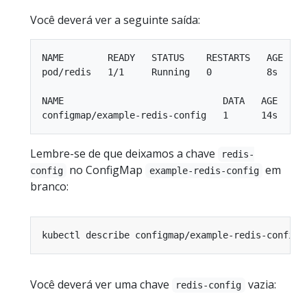
Você deverá ver a seguinte saída:
NAME        READY   STATUS    RESTARTS   AGE

pod/redis   1/1     Running   0          8s

NAME                             DATA   AGE

Lembre-se de que deixamos a chave
redis-
no ConfigMap
em
config
example-redis-config
branco:
Você deverá ver uma chave
vazia:
redis-config