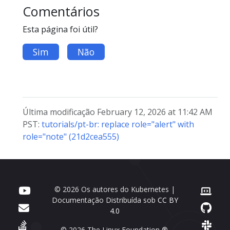
Comentários
Esta página foi útil?
Sim
Não
Última modificação February 12, 2026 at 11:42 AM
PST:
tutorials/pt-br: replace role="alert" with
role="note" (21d2cea555)
© 2026 Os autores do Kubernetes |
Documentação Distribuída sob
CC BY
4.0
© 2026 The Linux Foundation ®.