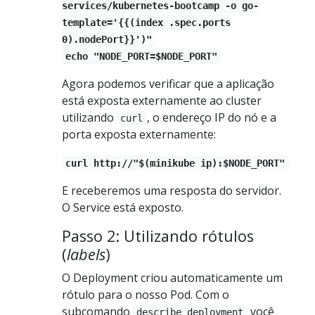
services/kubernetes-bootcamp -o go-
template='{{(index .spec.ports
0).nodePort}}')"
echo "NODE_PORT=$NODE_PORT"
Agora podemos verificar que a aplicação
está exposta externamente ao cluster
utilizando
, o endereço IP do nó e a
curl
porta exposta externamente:
curl http://"$(minikube ip):$NODE_PORT"
E receberemos uma resposta do servidor.
O Service está exposto.
Passo 2: Utilizando rótulos
(
labels
)
O Deployment criou automaticamente um
rótulo para o nosso Pod. Com o
subcomando
você
describe deployment