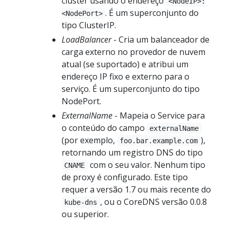
cluster usando o endereço
<NodeIP>:
. É um superconjunto do
<NodePort>
tipo ClusterIP.
LoadBalancer
- Cria um balanceador de
carga externo no provedor de nuvem
atual (se suportado) e atribui um
endereço IP fixo e externo para o
serviço. É um superconjunto do tipo
NodePort.
ExternalName
- Mapeia o Service para
o conteúdo do campo
externalName
(por exemplo,
),
foo.bar.example.com
retornando um registro DNS do tipo
com o seu valor. Nenhum tipo
CNAME
de proxy é configurado. Este tipo
requer a versão 1.7 ou mais recente do
, ou o CoreDNS versão 0.0.8
kube-dns
ou superior.