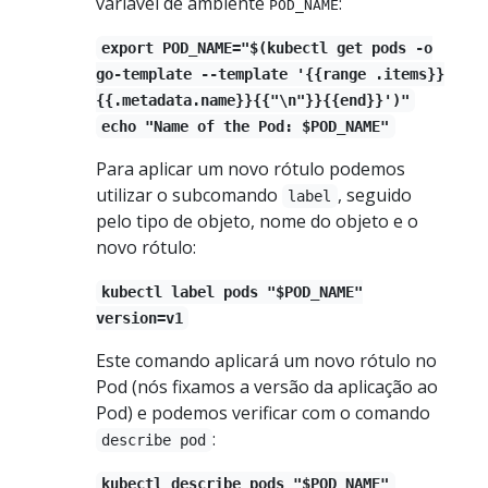
variável de ambiente
:
POD_NAME
export POD_NAME="$(kubectl get pods -o
go-template --template '{{range .items}}
{{.metadata.name}}{{"\n"}}{{end}}')"
echo "Name of the Pod: $POD_NAME"
Para aplicar um novo rótulo podemos
utilizar o subcomando
, seguido
label
pelo tipo de objeto, nome do objeto e o
novo rótulo:
kubectl label pods "$POD_NAME"
version=v1
Este comando aplicará um novo rótulo no
Pod (nós fixamos a versão da aplicação ao
Pod) e podemos verificar com o comando
:
describe pod
kubectl describe pods "$POD_NAME"