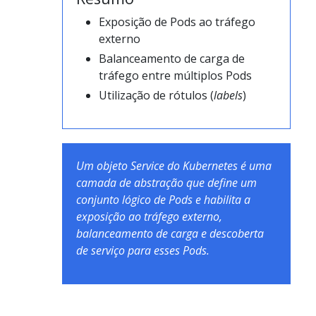
Exposição de Pods ao tráfego
externo
Balanceamento de carga de
tráfego entre múltiplos Pods
Utilização de rótulos (
labels
)
Um objeto Service do Kubernetes é uma
camada de abstração que define um
conjunto lógico de Pods e habilita a
exposição ao tráfego externo,
balanceamento de carga e descoberta
de serviço para esses Pods.