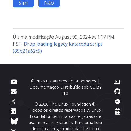
Sim
Não
Última modificação August 09, 2024 at 1:17 PM
PST:
Drop loading legacy Katacoda script
(85b21a62c5)
© 2026 Os autores do Kubernetes |
Documentação Distribuída sob
CC BY
4.0
© 2026 The Linux Foundation ®.
Todos os direitos reservados. A Linux
Foundation tem marcas registradas e
usa marcas registradas. Para uma lista
de marcas registradas da The Linux