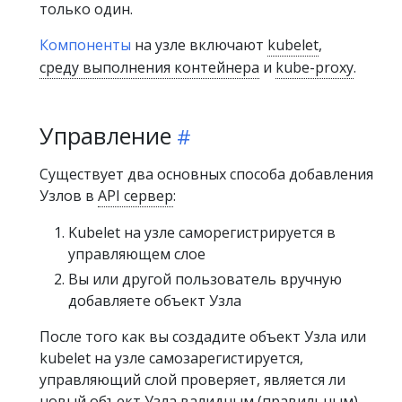
только один.
Компоненты
на узле включают
kubelet
,
среду выполнения контейнера
и
kube-proxy
.
Управление
Существует два основных способа добавления
Узлов в
API сервер
:
Kubelet на узле саморегистрируется в
управляющем слое
Вы или другой пользователь вручную
добавляете объект Узла
После того как вы создадите объект Узла или
kubelet на узле самозарегистируется,
управляющий слой проверяет, является ли
новый объект Узла валидным (правильным).