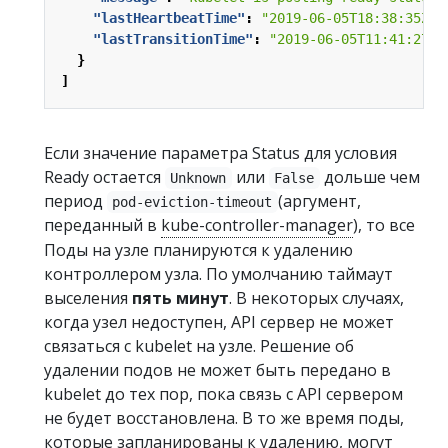
"lastHeartbeatTime"
:
"2019-06-05T18:38:35Z"
,
"lastTransitionTime"
:
"2019-06-05T11:41:27Z"
}
]
Если значение параметра Status для условия
Ready остается
или
дольше чем
Unknown
False
период
(аргумент,
pod-eviction-timeout
переданный в
kube-controller-manager
), то все
Поды на узле планируются к удалению
контроллером узла. По умолчанию таймаут
выселения
пять минут
. В некоторых случаях,
когда узел недоступен, API сервер не может
связаться с kubelet на узле. Решение об
удалении подов не может быть передано в
kubelet до тех пор, пока связь с API сервером
не будет восстановлена. В то же время поды,
которые запланированы к удалению, могут