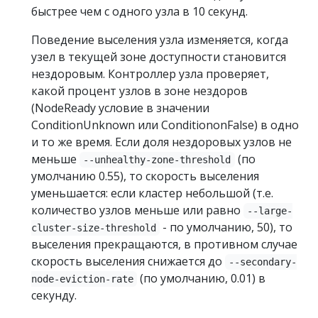
быстрее чем с одного узла в 10 секунд.
Поведение выселения узла изменяется, когда
узел в текущей зоне доступности становится
нездоровым. Контроллер узла проверяет,
какой процент узлов в зоне нездоров
(NodeReady условие в значении
ConditionUnknown или ConditiononFalse) в одно
и то же время. Если доля нездоровых узлов не
меньше
(по
--unhealthy-zone-threshold
умолчанию 0.55), то скорость выселения
уменьшается: если кластер небольшой (т.е.
количество узлов меньше или равно
--large-
- по умолчанию, 50), то
cluster-size-threshold
выселения прекращаются, в противном случае
скорость выселения снижается до
--secondary-
(по умолчанию, 0.01) в
node-eviction-rate
секунду.