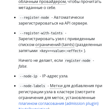
облачным провайдером
, чтобы прочитать
метаданные о себе.
- Автоматически
--register-node
зарегистрироваться на API сервере.
-
--register-with-taints
Зарегистрировать узел с приведенным
списком
ограничений (taints)
(разделенных
запятыми
).
<key>=<value>:<effect>
Ничего не делает, если
-
register-node
false
.
- IP-адрес узла.
--node-ip
-
Метки
для добавления при
--node-labels
регистрации узла в кластере (смотрите
ограничения для меток, установленные
плагином согласования (admission plugin)