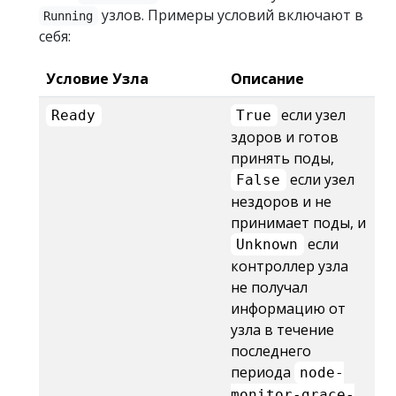
узлов. Примеры условий включают в
Running
себя:
Условие Узла
Описание
если узел
Ready
True
здоров и готов
принять поды,
если узел
False
нездоров и не
принимает поды, и
если
Unknown
контроллер узла
не получал
информацию от
узла в течение
последнего
периода
node-
monitor-grace-