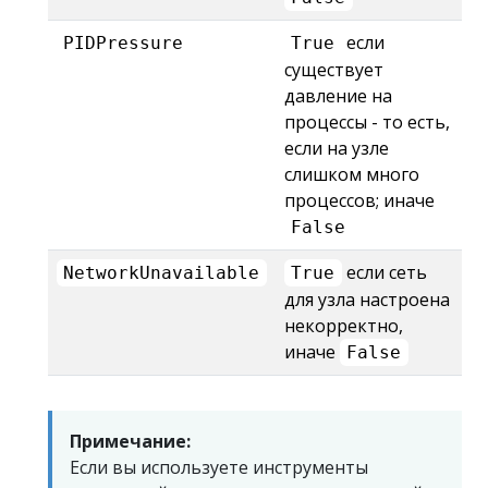
если
PIDPressure
True
существует
давление на
процессы - то есть,
если на узле
слишком много
процессов; иначе
False
если сеть
NetworkUnavailable
True
для узла настроена
некорректно,
иначе
False
Примечание:
Если вы используете инструменты