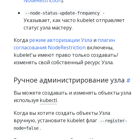
NodeRestriction
).
-
--node-status-update-frequency
Указывает, как часто kubelet отправляет
статус узла мастеру.
Когда
режим авторизации Узла
и
плагин
согласования NodeRestriction
включены,
kubelet'ы имеют право только создавать/
изменять свой собственный ресурс Узла.
Ручное администрирование узла
Вы можете создавать и изменять объекты узла
используя
kubectl
.
Когда вы хотите создать объекты Узла
вручную, установите kubelet флаг
--register-
.
node=false