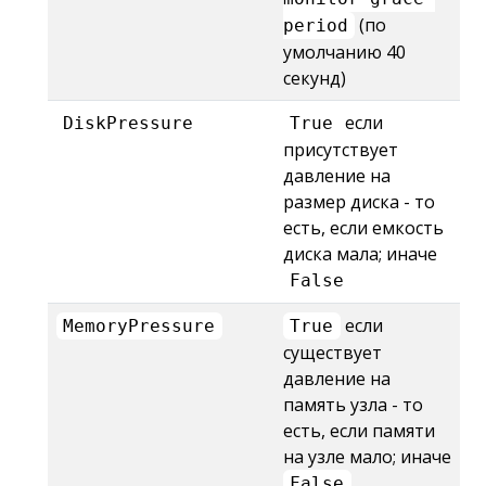
(по
period
умолчанию 40
секунд)
если
DiskPressure
True
присутствует
давление на
размер диска - то
есть, если емкость
диска мала; иначе
False
если
MemoryPressure
True
существует
давление на
память узла - то
есть, если памяти
на узле мало; иначе
False