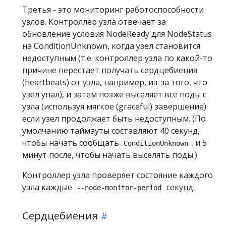
Третья - это мониторинг работоспособности
узлов. Контроллер узла отвечает за
обновление условия NodeReady для NodeStatus
на ConditionUnknown, когда узел становится
недоступным (т.е. контроллер узла по какой-то
причине перестает получать сердцебиения
(heartbeats) от узла, например, из-за того, что
узел упал), и затем позже выселяет все поды с
узла (используя мягкое (graceful) завершение)
если узел продолжает быть недоступным. (По
умолчанию таймауты составляют 40 секунд,
чтобы начать сообщать
, и 5
ConditionUnknown
минут после, чтобы начать выселять поды.)
Контроллер узла проверяет состояние каждого
узла каждые
секунд.
--node-monitor-period
Сердцебиения