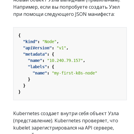
Например, если вы попробуете создать Узел
при помощи следующего JSON манифеста:
{
"kind"
:
"Node"
,
"apiVersion"
:
"v1"
,
"metadata"
:
{
"name"
:
"10.240.79.157"
,
"labels"
:
{
"name"
:
"my-first-k8s-node"
}
}
}
Kubernetes создает внутри себя объект Узла
(представление). Kubernetes проверяет, что
kubelet зарегистрировался на API сервере,