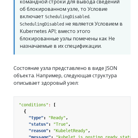
командной строки для вывода сведений
об блокированном узле, то Условие
включает
.
SchedulingDisabled
не является Условием в
SchedulingDisabled
Kubernetes API; вместо этого
блокированные узлы помечены как Не
назначаемые в их спецификации.
Состояние узла представлено в виде JSON
объекта. Например, следующая структура
описывает здоровый узел:
"conditions"
:
[
{
"type"
:
"Ready"
,
"status"
:
"True"
,
"reason"
:
"KubeletReady"
,
"message"
:
"kubelet is posting ready status"