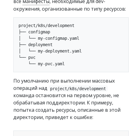
все
манифесты
, необходимые для dev-
окружения, организованные по типу ресурсов:
project/k8s/development

├── configmap

│   └── my-configmap.yaml

├── deployment

│   └── my-deployment.yaml

└── pvc

По умолчанию при выполнении массовых
операций над
project/k8s/development
команда остановится на первом уровне, не
обрабатывая поддиректории. К примеру,
попытка создать ресурсы, описанные в этой
директории, приведет к ошибке: