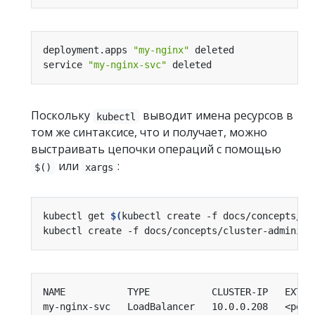
deployment.apps 
"my-nginx"
service 
"my-nginx-svc"
Поскольку
выводит имена ресурсов в
kubectl
том же синтаксисе, что и получает, можно
выстраивать цепочки операций с помощью
или
:
$()
xargs
kubectl get 
$(
kubectl create -f docs/concepts/cl
kubectl create -f docs/concepts/cluster-administ
NAME           TYPE           CLUSTER-IP   EXTER