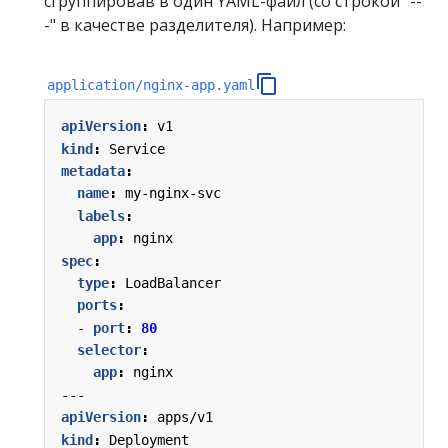
сгруппировав в один YAML-файл (со строкой "--
-" в качестве разделителя). Например:
application/nginx-app.yaml
apiVersion
:
v1
kind
:
Service
metadata
:
name
:
my-nginx-svc
labels
:
app
:
nginx
spec
:
type
:
LoadBalancer
ports
:
- 
port
:
80
selector
:
app
:
nginx
---
apiVersion
:
apps/v1
kind
:
Deployment