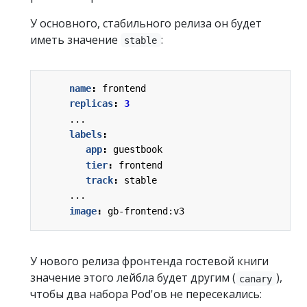
У основного, стабильного релиза он будет
иметь значение
:
stable
name
:
frontend
replicas
:
3
...
labels
:
app
:
guestbook
tier
:
frontend
track
:
stable
...
image
:
gb-frontend:v3
У нового релиза фронтенда гостевой книги
значение этого лейбла будет другим (
),
canary
чтобы два набора Pod'ов не пересекались: