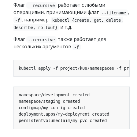
Флаг
работает с любыми
--recursive
операциями, принимающими флаг
,
--filename
, например:
-f
kubectl {create, get, delete,
и т.д.
describe, rollout}
Флаг
также работает для
--recursive
нескольких аргументов
:
-f