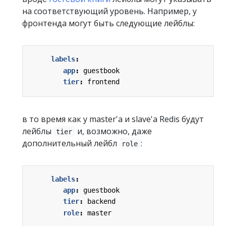
на соответствующий уровень. Например, у
фронтенда могут быть следующие лейблы:
labels
:
app
:
guestbook
tier
:
frontend
в то время как у master'а и slave'а Redis будут
лейблы
и, возможно, даже
tier
дополнительный лейбл
:
role
labels
:
app
:
guestbook
tier
:
backend
role
:
master