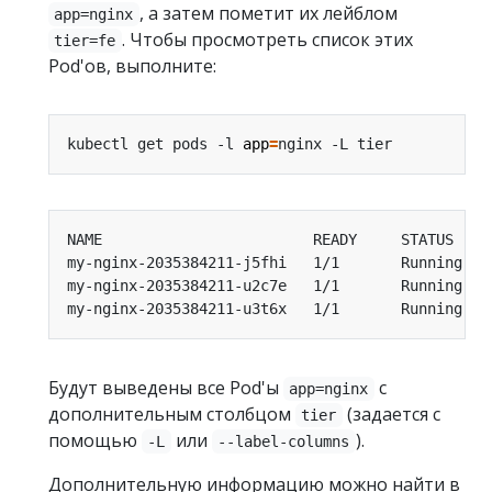
, а затем пометит их лейблом
app=nginx
. Чтобы просмотреть список этих
tier=fe
Pod'ов, выполните:
kubectl get pods -l 
app
=
my-nginx-2035384211-j5fhi   1/1       Running   
my-nginx-2035384211-u2c7e   1/1       Running   
my-nginx-2035384211-u3t6x   1/1       Running   
Будут выведены все Pod'ы
с
app=nginx
дополнительным столбцом
(задается с
tier
помощью
или
).
-L
--label-columns
Дополнительную информацию можно найти в