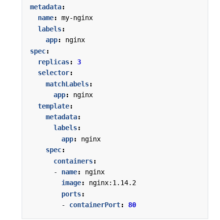
metadata
:
name
:
my-nginx
labels
:
app
:
nginx
spec
:
replicas
:
3
selector
:
matchLabels
:
app
:
nginx
template
:
metadata
:
labels
:
app
:
nginx
spec
:
containers
:
- 
name
:
nginx
image
:
nginx:1.14.2
ports
:
- 
containerPort
:
80