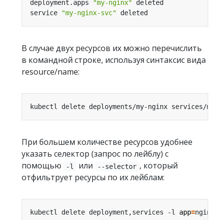
deployment.apps 
"my-nginx"
service 
"my-nginx-svc"
В случае двух ресурсов их можно перечислить
в командной строке, используя синтаксис вида
resource/name:
При большем количестве ресурсов удобнее
указать селектор (запрос по лейблу) с
помощью
или
, который
-l
--selector
отфильтрует ресурсы по их лейблам:
kubectl delete deployment,services -l 
app
=