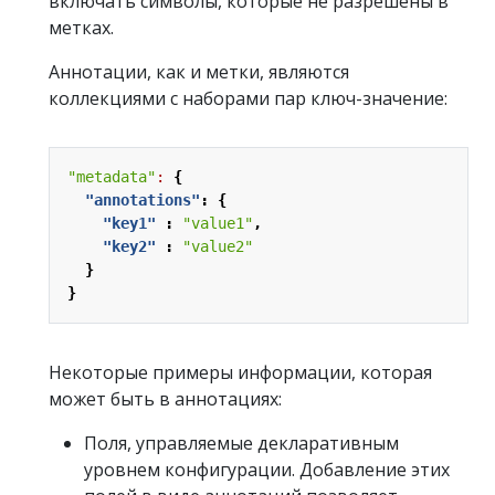
включать символы, которые не разрешены в
метках.
Аннотации, как и метки, являются
коллекциями с наборами пар ключ-значение:
"metadata"
:
{
"annotations"
:
{
"key1"
:
"value1"
,
"key2"
:
"value2"
}
}
Некоторые примеры информации, которая
может быть в аннотациях:
Поля, управляемые декларативным
уровнем конфигурации. Добавление этих