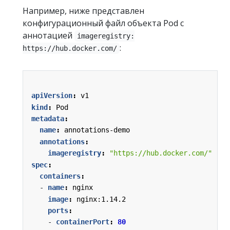
Например, ниже представлен
конфигурационный файл объекта Pod с
аннотацией
imageregistry:
:
https://hub.docker.com/
apiVersion
:
v1
kind
:
Pod
metadata
:
name
:
annotations-demo
annotations
:
imageregistry
:
"https://hub.docker.com/"
spec
:
containers
:
- 
name
:
nginx
image
:
nginx:1.14.2
ports
:
- 
containerPort
:
80