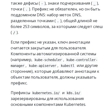
также дефисы (
), знаки подчеркивания (
),
-
_
точки (
). Префикс не обязателен, но он быть
.
поддоменом DNS: набор меток DNS,
разделенных точками (
), общей длиной не
.
более 253 символов, за которыми следует слеш
(
).
/
Если префикс не указан, ключ аннотации
считается закрытым для пользователя.
Компоненты автоматизированной системы
(например,
,
kube-scheduler
kube-controller-
,
,
или другие
manager
kube-apiserver
kubectl
сторонние), которые добавляют аннотации к
объектам пользователя, должны указывать
префикс.
Префиксы
и
kubernetes.io/
k8s.io/
зарезервированы для использования
основными компонентами Kubernetes.