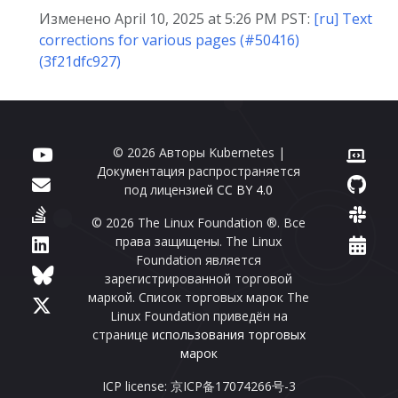
Изменено April 10, 2025 at 5:26 PM PST:
[ru] Text
corrections for various pages (#50416)
(3f21dfc927)
© 2026 Авторы Kubernetes |
Документация распространяется
под лицензией
CC BY 4.0
© 2026 The Linux Foundation ®. Все
права защищены. The Linux
Foundation является
зарегистрированной торговой
маркой. Список торговых марок The
Linux Foundation приведён на
странице
использования торговых
марок
ICP license: 京ICP备17074266号-3