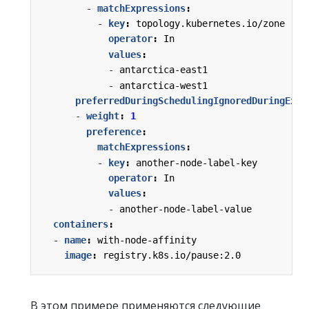
- 
matchExpressions
:
- 
key
:
topology.kubernetes.io/zone
operator
:
In
values
:
- 
antarctica-east1
- 
antarctica-west1
preferredDuringSchedulingIgnoredDuringExec
- 
weight
:
1
preference
:
matchExpressions
:
- 
key
:
another-node-label-key
operator
:
In
values
:
- 
another-node-label-value
containers
:
- 
name
:
with-node-affinity
image
:
registry.k8s.io/pause:2.0
В этом примере применяются следующие