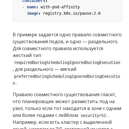
containers
:
- 
name
:
with-pod-affinity
image
:
registry.k8s.io/pause:2.0
В примере задается одно правило совместного
существования подов, и одно — раздельного.
Для совместного правила используется
жесткий тип
requiredDuringSchedulingIgnoredDuringExecution
, для раздельного — мягкий
preferredDuringSchedulingIgnoredDuringExecutio
.
n
Правило совместного существования гласит,
что планировщик может разместить под на
узел, только если тот находится в зоне с одним
или более подами с лейблом
.
security=S1
Например, если есть кластер с выделенной
зоной, назовем ее "V", состоящей из узлов с