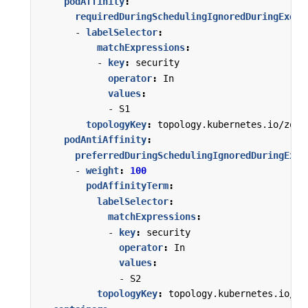
podAffinity
:
requiredDuringSchedulingIgnoredDuringExecu
- 
labelSelector
:
matchExpressions
:
- 
key
:
security
operator
:
In
values
:
- 
S1
topologyKey
:
topology.kubernetes.io/zone
podAntiAffinity
:
preferredDuringSchedulingIgnoredDuringExec
- 
weight
:
100
podAffinityTerm
:
labelSelector
:
matchExpressions
:
- 
key
:
security
operator
:
In
values
:
- 
S2
topologyKey
:
topology.kubernetes.io/zo