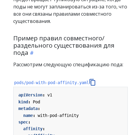
поды не могут запланироваться из-за того, что
все они связаны правилами совместного
существования.
Пример правил совместного/
раздельного существования для
пода
Рассмотрим следующую спецификацию пода:
pods/pod-with-pod-affinity.yaml
apiVersion
:
v1
kind
:
Pod
metadata
:
name
:
with-pod-affinity
spec
:
affinity
: