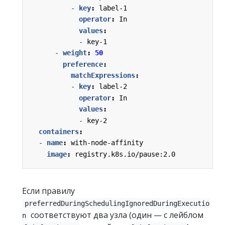
- 
key
:
label-1
operator
:
In
values
:
- 
key-1
- 
weight
:
50
preference
:
matchExpressions
:
- 
key
:
label-2
operator
:
In
values
:
- 
key-2
containers
:
- 
name
:
with-node-affinity
image
:
registry.k8s.io/pause:2.0
Если правилу
preferredDuringSchedulingIgnoredDuringExecutio
соответствуют два узла (один — с лейблом
n