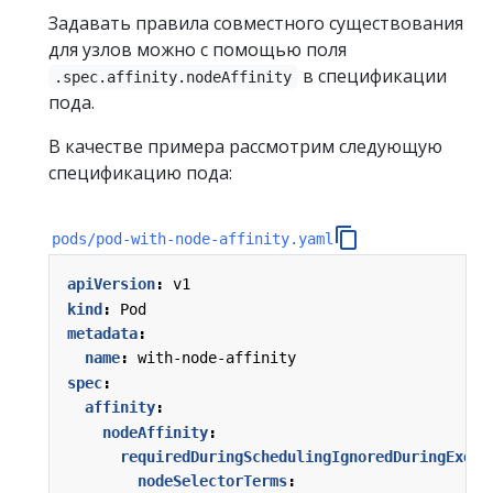
Задавать правила совместного существования
для узлов можно с помощью поля
в спецификации
.spec.affinity.nodeAffinity
пода.
В качестве примера рассмотрим следующую
спецификацию пода:
pods/pod-with-node-affinity.yaml
apiVersion
:
v1
kind
:
Pod
metadata
:
name
:
with-node-affinity
spec
:
affinity
:
nodeAffinity
:
requiredDuringSchedulingIgnoredDuringExecu
nodeSelectorTerms
: