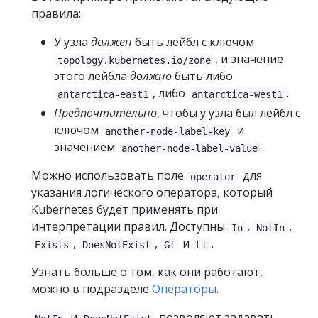
правила:
У узла
должен
быть лейбл с ключом
, и значение
topology.kubernetes.io/zone
этого лейбла
должно
быть либо
, либо
.
antarctica-east1
antarctica-west1
Предпочтительно
, чтобы у узла был лейбл с
ключом
и
another-node-label-key
значением
.
another-node-label-value
Можно использовать поле
для
operator
указания логического оператора, который
Kubernetes будет применять при
интерпретации правил. Доступны
,
,
In
NotIn
,
,
и
.
Exists
DoesNotExist
Gt
Lt
Узнать больше о том, как они работают,
можно в подразделе
Операторы
.
и
позволяют задавать