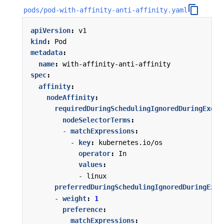
pods/pod-with-affinity-anti-affinity.yaml
apiVersion
:
v1
kind
:
Pod
metadata
:
name
:
with-affinity-anti-affinity
spec
:
affinity
:
nodeAffinity
:
requiredDuringSchedulingIgnoredDuringExecu
nodeSelectorTerms
:
- 
matchExpressions
:
- 
key
:
kubernetes.io/os
operator
:
In
values
:
- 
linux
preferredDuringSchedulingIgnoredDuringExec
- 
weight
:
1
preference
:
matchExpressions
: