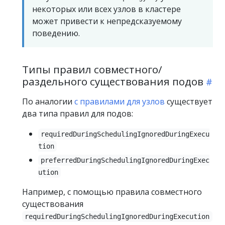
некоторых или всех узлов в кластере
может привести к непредсказуемому
поведению.
Типы правил совместного/
раздельного существования подов
По аналогии
c правилами для узлов
существует
два типа правил для подов:
requiredDuringSchedulingIgnoredDuringExecu
tion
preferredDuringSchedulingIgnoredDuringExec
ution
Например, с помощью правила совместного
существования
requiredDuringSchedulingIgnoredDuringExecution