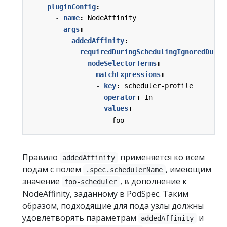
pluginConfig
:
- 
name
:
NodeAffinity
args
:
addedAffinity
:
requiredDuringSchedulingIgnoredDurin
nodeSelectorTerms
:
- 
matchExpressions
:
- 
key
:
scheduler-profile
operator
:
In
values
:
- 
foo
Правило
применяется ко всем
addedAffinity
подам с полем
, имеющим
.spec.schedulerName
значение
, в дополнение к
foo-scheduler
NodeAffinity, заданному в PodSpec. Таким
образом, подходящие для пода узлы должны
удовлетворять параметрам
и
addedAffinity