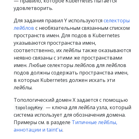
— правило, которое Kubernetes пытается
удовлетворить.
Для задания правил Y используются
селекторы
лейблов
с необязательным связанным списком
пространств имен. Для подов в Kubernetes
указываются пространства имен,
соответственно, их лейблы также оказываются
неявно связаны с этими же пространствами
имен. Любые селекторы лейблов для лейблов
подов должны содержать пространства имен,
в которых Kubernetes должен искать эти
лейблы.
Топологический домен X задается с помощью
— ключа для лейбла узла, который
topologyKey
система использует для обозначения домена.
Примеры см. в разделе
Типичные лейблы,
аннотации и taint'ы
.