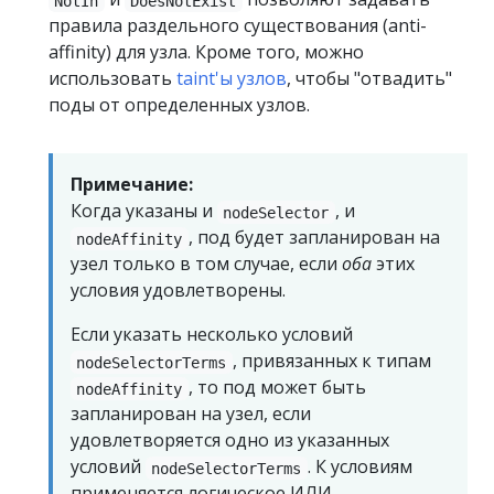
NotIn
DoesNotExist
правила раздельного существования (anti-
affinity) для узла. Кроме того, можно
использовать
taint'ы узлов
, чтобы "отвадить"
поды от определенных узлов.
Примечание:
Когда указаны и
, и
nodeSelector
, под будет запланирован на
nodeAffinity
узел только в том случае, если
оба
этих
условия удовлетворены.
Если указать несколько условий
, привязанных к типам
nodeSelectorTerms
, то под может быть
nodeAffinity
запланирован на узел, если
удовлетворяется одно из указанных
условий
. К условиям
nodeSelectorTerms
применяется логическое ИЛИ.