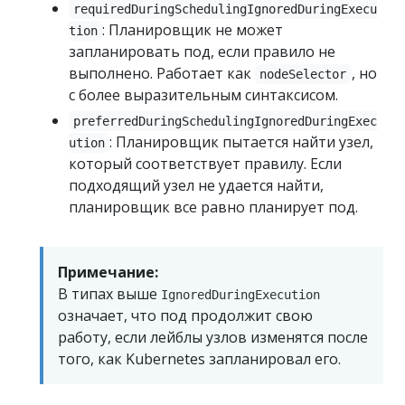
requiredDuringSchedulingIgnoredDuringExecu
: Планировщик не может
tion
запланировать под, если правило не
выполнено. Работает как
, но
nodeSelector
с более выразительным синтаксисом.
preferredDuringSchedulingIgnoredDuringExec
: Планировщик пытается найти узел,
ution
который соответствует правилу. Если
подходящий узел не удается найти,
планировщик все равно планирует под.
Примечание:
В типах выше
IgnoredDuringExecution
означает, что под продолжит свою
работу, если лейблы узлов изменятся после
того, как Kubernetes запланировал его.