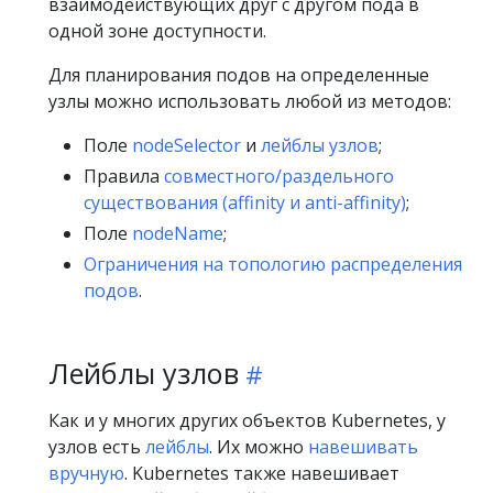
взаимодействующих друг с другом пода в
одной зоне доступности.
Для планирования подов на определенные
узлы можно использовать любой из методов:
Поле
nodeSelector
и
лейблы узлов
;
Правила
совместного/раздельного
существования (affinity и anti-affinity)
;
Поле
nodeName
;
Ограничения на топологию распределения
подов
.
Лейблы узлов
Как и у многих других объектов Kubernetes, у
узлов есть
лейблы
. Их можно
навешивать
вручную
. Kubernetes также навешивает