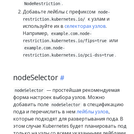
.
NodeRestriction
Добавьте лейблы с префиксом
node-
к узлам и
restriction.kubernetes.io/
используйте их в
селекторах узлов
.
Например,
example.com.node-
или
restriction.kubernetes.io/fips=true
example.com.node-
.
restriction.kubernetes.io/pci-dss=true
nodeSelector
— простейшая рекомендуемая
nodeSelector
форма настроек выбора узлов. Можно
добавить поле
в спецификацию
nodeSelector
пода и перечислить в нем
лейблы узлов
,
которые подходят для развертывания пода. В
этом случае Kubernetes будет планировать под
только на узлы со всеми указанными лейблами.