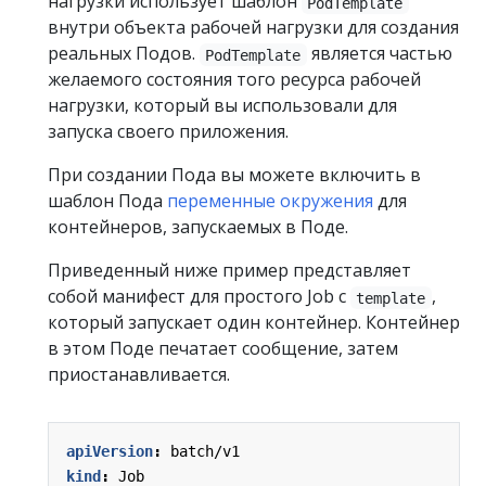
нагрузки использует шаблон
PodTemplate
внутри объекта рабочей нагрузки для создания
реальных Подов.
является частью
PodTemplate
желаемого состояния того ресурса рабочей
нагрузки, который вы использовали для
запуска своего приложения.
При создании Пода вы можете включить в
шаблон Пода
переменные окружения
для
контейнеров, запускаемых в Поде.
Приведенный ниже пример представляет
собой манифест для простого Job с
,
template
который запускает один контейнер. Контейнер
в этом Поде печатает сообщение, затем
приостанавливается.
apiVersion
:
batch/v1
kind
:
Job