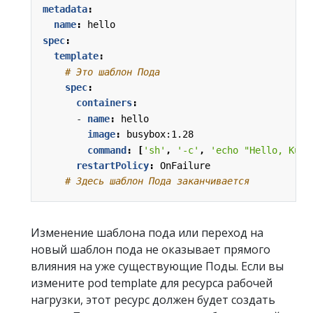
metadata
:
name
:
hello
spec
:
template
:
# Это шаблон Пода
spec
:
containers
:
- 
name
:
hello
image
:
busybox:1.28
command
:
[
'sh'
,
'-c'
,
'echo "Hello, Kube
restartPolicy
:
OnFailure
# Здесь шаблон Пода заканчивается
Изменение шаблона пода или переход на
новый шаблон пода не оказывает прямого
влияния на уже существующие Поды. Если вы
измените pod template для ресурса рабочей
нагрузки, этот ресурс должен будет создать