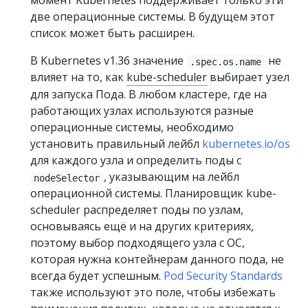
момент Kubernetes поддерживает только эти
две операционные системы. В будущем этот
список может быть расширен.
В Kubernetes v1.36 значение
не
.spec.os.name
влияет на то, как
kube-scheduler
выбирает узел
для запуска Пода. В любом кластере, где на
работающих узлах используются разные
операционные системы, необходимо
установить правильный лейбл
kubernetes.io/os
для каждого узла и определить поды с
, указывающим на лейбл
nodeSelector
операционной системы. Планировщик kube-
scheduler распределяет поды по узлам,
основываясь ещё и на других критериях,
поэтому выбор подходящего узла с ОС,
которая нужна контейнерам данного пода, не
всегда будет успешным.
Pod Security Standards
также используют это поле, чтобы избежать