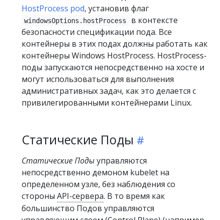
HostProcess pod
, установив флаг
в контексте
windowsOptions.hostProcess
безопасности спецификации пода. Все
контейнеры в этих подах должны работать как
контейнеры Windows HostProcess. HostProcess-
поды запускаются непосредственно на хосте и
могут использоваться для выполнения
административных задач, как это делается с
привилегированными контейнерами Linux.
Статические Поды
Статические Поды
управляются
непосредственно демоном kubelet на
определенном узле, без наблюдения со
стороны
API-сервера
. В то время как
большинство Подов управляются
управляющим слоем (Control Plane) (например,