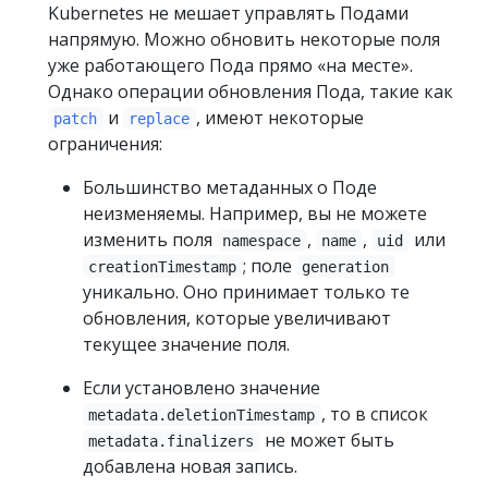
Kubernetes не мешает управлять Подами
напрямую. Можно обновить некоторые поля
уже работающего Пода прямо «на месте».
Однако операции обновления Пода, такие как
и
, имеют некоторые
patch
replace
ограничения:
Большинство метаданных о Поде
неизменяемы. Например, вы не можете
изменить поля
,
,
или
namespace
name
uid
; поле
creationTimestamp
generation
уникально. Оно принимает только те
обновления, которые увеличивают
текущее значение поля.
Если установлено значение
, то в список
metadata.deletionTimestamp
не может быть
metadata.finalizers
добавлена новая запись.