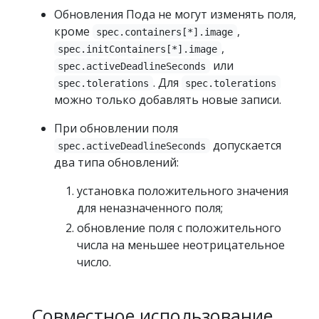
Обновления Пода не могут изменять поля,
кроме
,
spec.containers[*].image
,
spec.initContainers[*].image
или
spec.activeDeadlineSeconds
. Для
spec.tolerations
spec.tolerations
можно только добавлять новые записи.
При обновлении поля
допускается
spec.activeDeadlineSeconds
два типа обновлений:
установка положительного значения
для неназначенного поля;
обновление поля с положительного
числа на меньшее неотрицательное
число.
Совместное использование