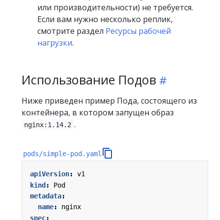
или производительности) не требуется.
Если вам нужно несколько реплик,
смотрите раздел
Ресурсы рабочей
нагрузки
.
Использование Подов
Ниже приведен пример Пода, состоящего из
контейнера, в котором запущен образ
.
nginx:1.14.2
pods/simple-pod.yaml
apiVersion
:
v1
kind
:
Pod
metadata
:
name
:
nginx
spec
: