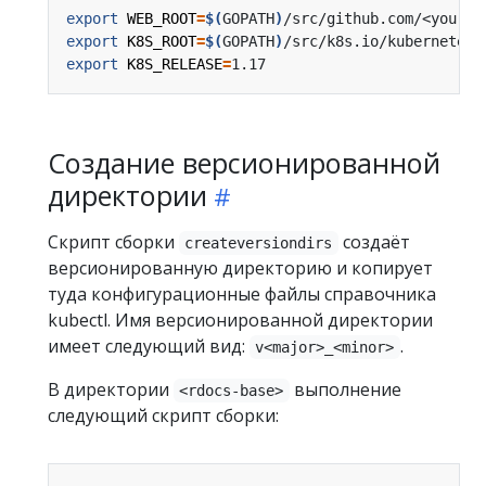
export
WEB_ROOT
=
$(
GOPATH
)
export
K8S_ROOT
=
$(
GOPATH
)
export
K8S_RELEASE
=
Создание версионированной
директории
Скрипт сборки
создаёт
createversiondirs
версионированную директорию и копирует
туда конфигурационные файлы справочника
kubectl. Имя версионированной директории
имеет следующий вид:
.
v<major>_<minor>
В директории
выполнение
<rdocs-base>
следующий скрипт сборки: