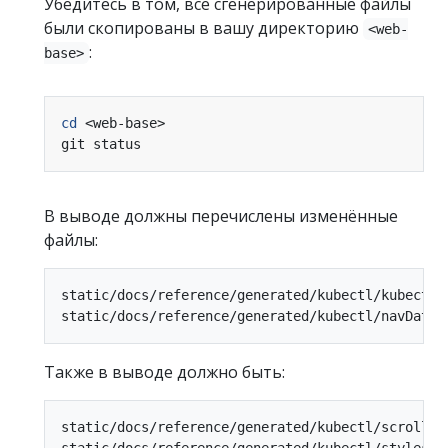
Убедитесь в том, все сгенерированные файлы
были скопированы в вашу директорию
<web-
:
base>
cd
В выводе должны перечислены изменённые
файлы:
static/docs/reference/generated/kubectl/kubectl-c
Также в выводе должно быть:
static/docs/reference/generated/kubectl/scroll.js
static/docs/reference/generated/kubectl/styleshee