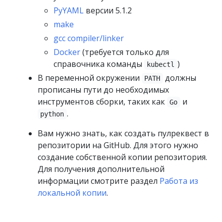
PyYAML
версии 5.1.2
make
gcc compiler/linker
Docker
(требуется только для
справочника команды
)
kubectl
В переменной окружении
должны
PATH
прописаны пути до необходимых
инструментов сборки, таких как
и
Go
.
python
Вам нужно знать, как создать пулреквест в
репозитории на GitHub. Для этого нужно
создание собственной копии репозитория.
Для получения дополнительной
информации смотрите раздел
Работа из
локальной копии
.