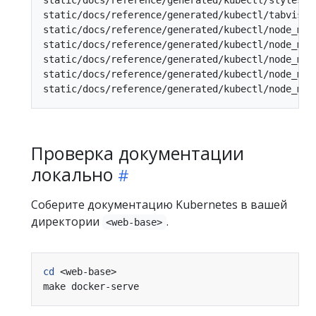
static/docs/reference/generated/kubectl/tabvisibi
static/docs/reference/generated/kubectl/node_mod
static/docs/reference/generated/kubectl/node_mod
static/docs/reference/generated/kubectl/node_mod
static/docs/reference/generated/kubectl/node_mod
Проверка документации
локально
Соберите документацию Kubernetes в вашей
директории
.
<web-base>
cd