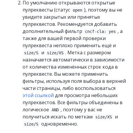
По умолчанию открываются открытые
пулреквесты (статус
), поэтому вы не
open
увидите закрытых или принятых
пулреквестов. Рекомендуется добавить
дополнительный фильтр
, а
cncf-cla: yes
также для вашей первой проверки
пулреквеста неплохо применить ещё и
и
. Метка с размером
size/S
size/XS
назначается автоматически в зависимости
от количества изменённых строк кода в
пулреквесте. Вы можете применить
фильтры, используя поля выбора в верхней
части страницы, либо воспользоваться
этой ссылкой
для просмотра небольших
пулреквестов. Все фильтры объединены в
логическое
, поэтому у вас не
AND
получиться искать по меткам
и
size/XS
одновременно.
size/S