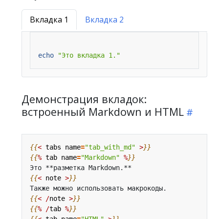
Вкладка 1
Вкладка 2
echo
"Это вкладка 1."
Демонстрация вкладок:
встроенный Markdown и HTML
{{
<
tabs
name
=
"tab_with_md"
>
}}
{{
%
tab
name
=
"Markdown"
%
}}
{{
<
note
>
}}
{{
<
/
note
>
}}
{{
%
/
tab
%
}}
{{
<
tab
name
=
"HTML"
>
}}