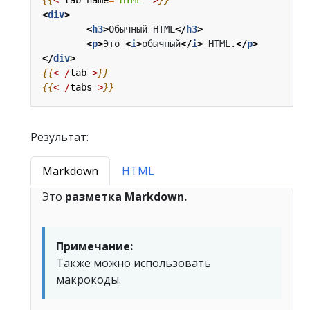
<
div
>
<
h3
>
Обычный HTML
</
h3
>
<
p
>
Это 
<
i
>
обычный
</
i
>
 HTML.
</
p
>
</
div
>
{{
<
/
tab
>
}}
{{
<
/
tabs
>
}}
Результат:
Markdown
HTML
Это
разметка Markdown.
Примечание:
Также можно использовать
макрокоды.