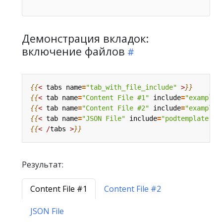
Демонстрация вкладок:
включение файлов
{{
<
tabs
name
=
"tab_with_file_include"
>
}}
{{
<
tab
name
=
"Content File #1"
include
=
"example1
{{
<
tab
name
=
"Content File #2"
include
=
"example2
{{
<
tab
name
=
"JSON File"
include
=
"podtemplate"
/
{{
<
/
tabs
>
}}
Результат:
Content File #1
Content File #2
JSON File