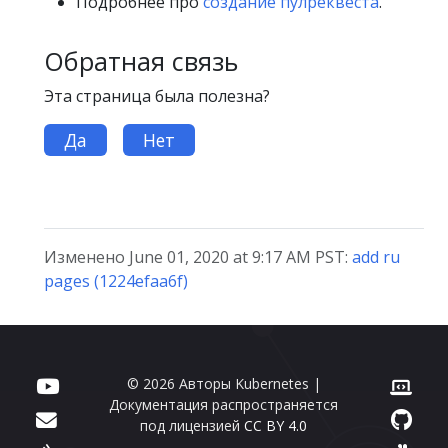
Подробнее про
создание пулреквеста
.
Обратная связь
Эта страница была полезна?
Да
Нет
Изменено June 01, 2020 at 9:17 AM PST:
add ru
pages (1224efaa6f)
© 2026 Авторы Kubernetes |
Документация распространяется
под лицензией
CC BY 4.0