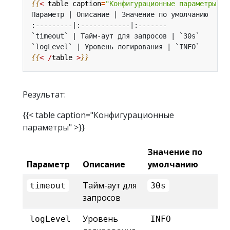
{{
<
table
caption
=
"Конфигурационные параметры"
>
{{
<
/
table
>
}}
Результат:
{{< table caption="Конфигурационные
параметры" >}}
Значение по
Параметр
Описание
умолчанию
Тайм-аут для
timeout
30s
запросов
Уровень
logLevel
INFO