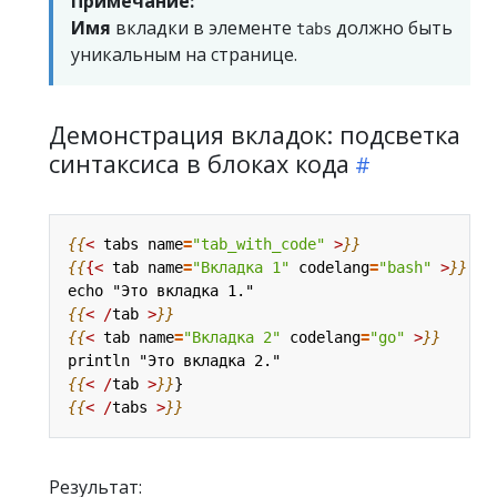
Примечание:
Имя
вкладки в элементе
должно быть
tabs
уникальным на странице.
Демонстрация вкладок: подсветка
синтаксиса в блоках кода
{{
<
tabs
name
=
"tab_with_code"
>
}}
{{
{<
tab
name
=
"Вкладка 1"
codelang
=
"bash"
>
}}
{{
<
/
tab
>
}}
{{
<
tab
name
=
"Вкладка 2"
codelang
=
"go"
>
}}
{{
<
/
tab
>
}}
{{
<
/
tabs
>
}}
Результат: