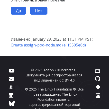
Да
Нет
Изменено January 29, 2023 at 11:31 PM PST:
Create assign-pod-node.md (e1f5505e8d)
© 2026 Авторы Kubernetes |
Документация распространяется
под лицензией
CC BY 4.0
© 2026 The Linux Foundation ®. Все
права защищены. The Linux
Foundation является
зарегистрированной торговой