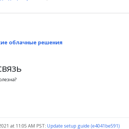
кие облачные решения
связь
олезна?
021 at 11:05 AM PST:
Update setup guide (e4041be591)