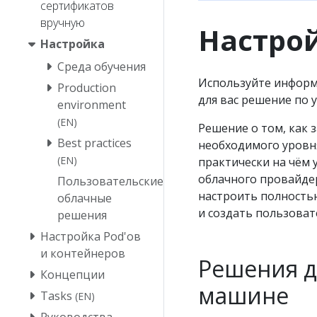
сертификатов
вручную
Настро
Настройка
Среда обучения
Используйте информ
Production
для вас решение по 
environment
(EN)
Решение о том, как з
Best practices
необходимого уровня
(EN)
практически на чём 
облачного провайдер
Пользовательские
настроить полность
облачные
и создать пользоват
решения
Настройка Pod'ов
и контейнеров
Решения д
Концепции
машине
Tasks
(EN)
Руководства