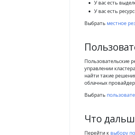
У вас есть выде
У вас есть ресу
Выбрать
местное ре
Пользоват
Пользовательские р
управлении кластер
найти такие решения
облачных провайдер
Выбрать
пользовате
Что дальш
Перейти к
выбору п