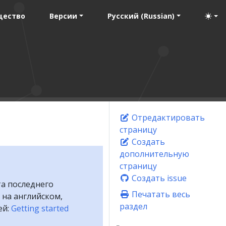
щество
Версии
Русский (Russian)
Отредактировать
страницу
Создать
дополнительную
страницу
Создать issue
та последнего
Печатать весь
 на английском,
раздел
ей:
Getting started