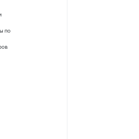
и
ы по
ров