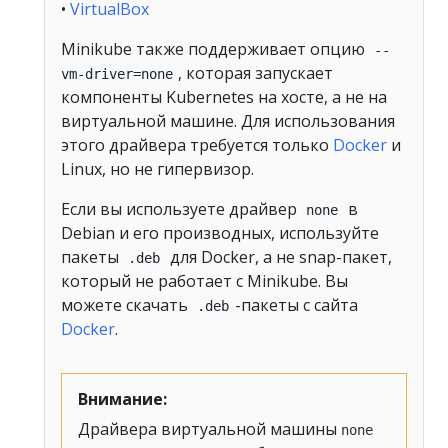
•
VirtualBox
Minikube также поддерживает опцию
--
, которая запускает
vm-driver=none
компоненты Kubernetes на хосте, а не на
виртуальной машине. Для использования
этого драйвера требуется только
Docker
и
Linux, но не гипервизор.
Если вы используете драйвер
в
none
Debian и его производных, используйте
пакеты
для Docker, а не snap-пакет,
.deb
который не работает с Minikube. Вы
можете скачать
-пакеты с сайта
.deb
Docker
.
Внимание:
Драйвера виртуальной машины
none