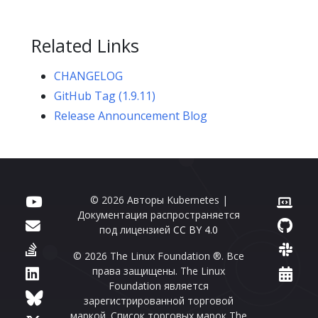
Related Links
CHANGELOG
GitHub Tag (1.9.11)
Release Announcement Blog
© 2026 Авторы Kubernetes |
Документация распространяется
под лицензией
CC BY 4.0
© 2026 The Linux Foundation ®. Все
права защищены. The Linux
Foundation является
зарегистрированной торговой
маркой. Список торговых марок The