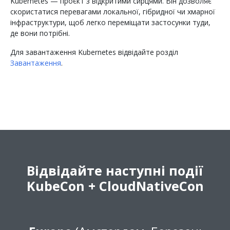
Kubernetes — проєкт з відкритими сирцями. Він дозволяє
скористатися перевагами локальної, гібридної чи хмарної
інфраструктури, щоб легко переміщати застосунки туди,
де вони потрібні.
Для завантаження Kubernetes відвідайте розділ
Завантаження
.
Відвідайте наступні події
KubeCon + CloudNativeCon