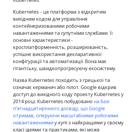
Kubernetes.
Kubernetes - це платформа з відкритим
вихідним кодом для управління
контейнеризованими робочими
навантаженнями та супутніми службами. Її
основні характеристики -
кросплатформенність, розширюваність,
успішне використання декларативної
конфігурації та автоматизації. Вона має
гігантську, швидкопрогресуючу екосистему.
Назва Kubernetes походить з грецької та
означає керманич або пілот. Google відкрив
доступ до вихідного коду проекту Kubernetes у
2014 році. Kubernetes побудовано
на базі
п'ятнадцятирічного досвіду, що Google
отримав, оперуючи масштабними робочими
навантаженнями
у купі з найкращими у своєму
класі ідеями та практиками, які може