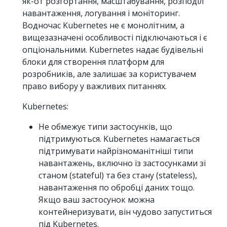
як-от розгортання, масштабування, розподіл
навантаження, логування і моніторинг.
Водночас Kubernetes не є монолітним, а
вищезазначені особливості підключаються і є
опціональними. Kubernetes надає будівельні
блоки для створення платформ для
розробників, але залишає за користувачем
право вибору у важливих питаннях.
Kubernetes:
Не обмежує типи застосунків, що
підтримуються. Kubernetes намагається
підтримувати найрізноманітніші типи
навантажень, включно із застосунками зі
станом (stateful) та без стану (stateless),
навантаження по обробці даних тощо.
Якщо ваш застосунок можна
контейнеризувати, він чудово запуститься
під Kubernetes.