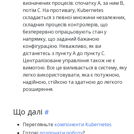
визначених процесів: спочатку A, за ним B,
потім C. На противагу, Kubernetes
складається з певної множини незалежних,
складних процесів контролерів, що
безперервно опрацьовують стан у
напрямку, що заданий бажаною
конфігурацією. Неважливо, як ви
дістанетесь з пункту A до пункту C.
Централізоване управління також не є
вимогою. Все це виливається в систему, яку
легко використовувати, яка є потужною,
надійною, стійкою та здатною до легкого
розширення.
Що далі
Перегляньте
компоненти Kubernetes
Готові
розпочати роботу
?