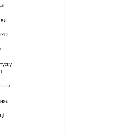
ща,
 ви
жете
а
пуску
)
ання
іняє
ці