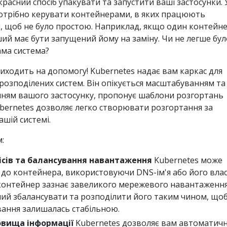
расний спосіб упакувати та запустити ваші застосунки. 
отрібно керувати контейнерами, в яких працюють
ти, щоб не було простою. Наприклад, якщо один контейн
ий має бути запущений йому на заміну. Чи не легше бул
ама система?
риходить на допомогу! Kubernetes надає вам каркас для
розподілених систем. Він опікується масштабуванням та
ням вашого застосунку, пропонує шаблони розгортань
bernetes дозволяє легко створювати розгортання за
ашій системі.
:
ісів та балансування навантаження
Kubernetes може
 до контейнера, використовуючи DNS-ім'я або його вла
 контейнер зазнає завеликого мережевого навантаження
ний збалансувати та розподілити його таким чином, що
вання залишалась стабільною.
овища інформації
Kubernetes дозволяє вам автоматич