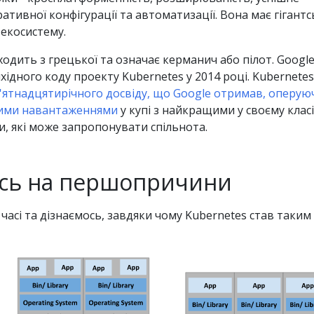
тивної конфігурації та автоматизації. Вона має гігантс
екосистему.
одить з грецької та означає керманич або пілот. Googl
хідного коду проекту Kubernetes у 2014 році. Kubernetes
п'ятнадцятирічного досвіду, що Google отримав, оперую
ими навантаженнями
у купі з найкращими у своєму класі
и, які може запропонувати спільнота.
сь на першопричини
часі та дізнаємось, завдяки чому Kubernetes став таким