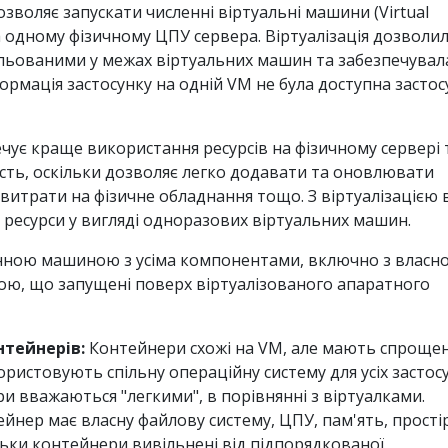
дозволяє запускати численні віртуальні машини (Virtual
а одному фізичному ЦПУ сервера. Віртуалізація дозволи
ольованими у межах віртуальних машин та забезпечувал
формація застосунку на одній VM не була доступна застос
ечує краще використання ресурсів на фізичному сервері 
ть, оскільки дозволяє легко додавати та оновлювати
витрати на фізичне обладнання тощо. З віртуалізацією 
ресурси у вигляді одноразових віртуальних машин.
нною машиною з усіма компонентами, включно з власн
ю, що запущені поверх віртуалізованого апаратного
нтейнерів:
Контейнери схожі на VM, але мають спроще
користовують спільну операційну систему для усіх застосу
и вважаються "легкими", в порівнянні з віртуалками.
йнер має власну файлову систему, ЦПУ, пам'ять, прості
льки контейнери вивільнені від підпорядкованої