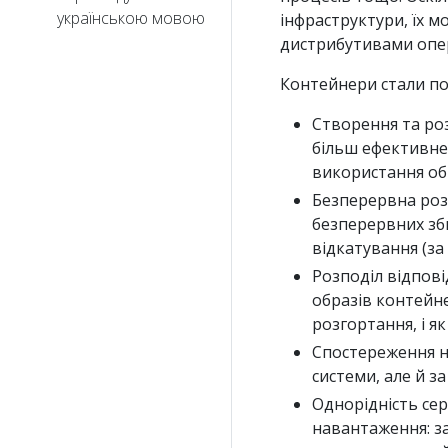
українською мовою
інфраструктури, їх 
дистрибутивами опер
Контейнери стали по
Створення та роз
більш ефективне 
використання об
Безперервна розр
безперервних зби
відкатування (за
Розподіл відпові
образів контейне
розгортання, і як
Спостереження н
системи, але й з
Однорідність се
навантаження: за