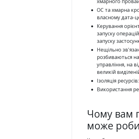
хмарного провай
ОС та хмарна кро
власному дата-цен
Керування орієнт
запуску операцій
запуску застосун
Нещільно зв'язані
розбиваються на
управління, на в
великій виділені
Ізоляція ресурсі
Використання рес
Чому вам п
може роб