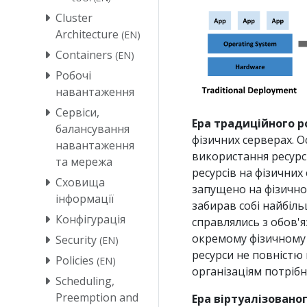
Cluster
Architecture
(EN)
Containers
(EN)
Робочі
навантаження
Сервіси,
Ера традиційного р
балансування
фізичних серверах. О
навантаження
використання ресурс
та мережа
ресурсів на фізичних
Сховища
запущено на фізично
інформації
забирав собі найбіль
Конфігурація
справлялись з обов'
окремому фізичному с
Security
(EN)
ресурси не повністю 
Policies
(EN)
організаціям потріб
Scheduling,
Preemption and
Ера віртуалізовано