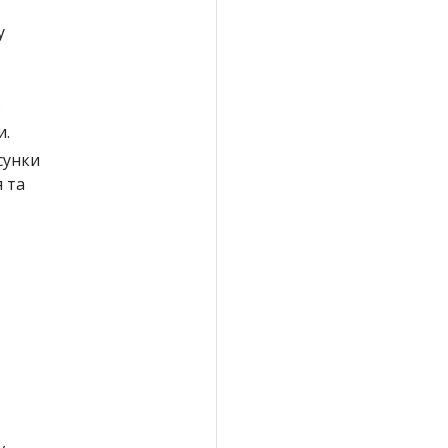
у
о
и.
сунки
 та