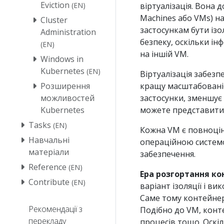
Eviction
(EN)
віртуалізація. Вона 
Machines або VMs) н
Cluster
застосункам бути із
Administration
безпеку, оскільки ін
(EN)
на іншій VM.
Windows in
Kubernetes
(EN)
Віртуалізація забезп
Розширення
кращу масштабованіс
можливостей
застосунки, зменшує 
Kubernetes
можете представити 
Tasks
(EN)
Кожна VM є повноці
Навчальні
операційною системо
матеріали
забезпечення.
Reference
(EN)
Ера розгортання ко
Contribute
(EN)
варіант ізоляції і ви
Саме тому контейнер
Рекомендації з
Подібно до VM, конте
перекладу
процесів тощо. Оскі