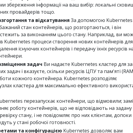
и збереження інформації на ваш вибір: локальні схови
рних провайдерів тощо.
згортання та відкатування
За допомогою Kubernetes
ажаний стан контейнерів, що розгортаються, і він
стежить за виконанням цього стану. Наприклад, ви мо
в Kubernetes процеси створення нових контейнерів для
алення існуючих контейнерів і передачу їхніх ресурсів н
нтейнери.
озміщення задач
Ви надаєте Kubernetes кластер для за
х задач і вказуєте, скільки ресурсів ЦПУ та пам'яті (RAM
оботи кожного контейнера. Kubernetes розподіляє
узлах кластера для максимально ефективного використ
ubernetes перезапускає контейнери, що відмовили; зам
иняє роботу контейнерів, що не відповідають на задану
евірку стану, і не повідомляє про них клієнтам, допоки 
дуть у стані робочої готовності.
ретами та конфігурацією
Kubernetes дозволяє вам