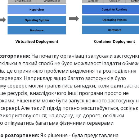
озгортання:
На початку організації запускали застосунк
скільки в такий спосіб не було можливості задати обме
ів, це спричиняло проблеми виділення та розподілення
 серверах. Наприклад: якщо багато застосунків було
му сервері, могли траплятись випадки, коли один засто
ше ресурсів, внаслідок чого інші програми просто не
язками. Рішенням може бути запуск кожного застосунку н
ервері. Але такий підхід погано масштабується, оскільк
використовуються; на додачу, це дорого, оскільки
но опікуватись багатьма фізичними серверами.
го розгортання:
Як рішення - була представлена