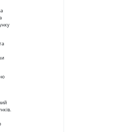
ла
а
унку
та
ви
ою
ний
нків.
р