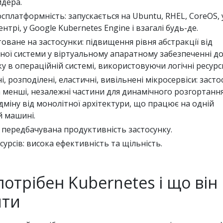
дера.
сплатформність: запускається на Ubuntu, RHEL, CoreOS, 
трі, у Google Kubernetes Engine і взагалі будь-де.
оване на застосунки: підвищення рівня абстракції від
ної системи у віртуальному апаратному забезпеченні д
ку в операційній системі, використовуючи логічні ресурс
, розподілені, еластичні, вивільнені мікросервіси: засто
 менші, незалежні частини для динамічного розгортання
ідміну від монолітної архітектури, що працює на одній
й машині.
в: передбачувана продуктивність застосунку.
урсів: висока ефективність та щільність.
отрібен Kubernetes і що він
ити