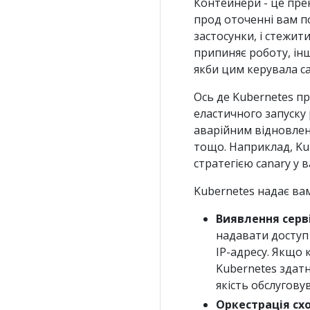
Контейнери - це прек
прод оточенні вам п
застосунки, і стежи
припиняє роботу, інш
якби цим керувала с
Ось де Kubernetes п
еластичного запуску 
аварійним відновлен
тощо. Наприклад, Ku
стратегією canary у в
Kubernetes надає вам
Виявлення серв
надавати доступ
IP-адресу. Якщо
Kubernetes здат
якість обслугову
Оркестрація сх