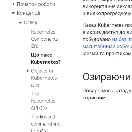
Початок роботи
використання деклара
Концепції
швидкопрогресуючу 
Огляд
Назва Kubernetes пох
Kubernetes
відкрив доступ до ви
Components
побудовано
на базі 
масштабними робоч
(EN)
ідеями та практикам
Що таке
Kubernetes?
Objects In
Озираючи
Kubernetes
(EN)
Повернімось назад у 
The
корисним.
Kubernetes
API
(EN)
The kubectl
command-line
tool
(EN)