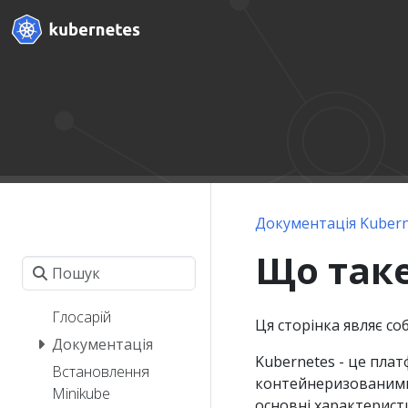
Документація Kubern
Що таке
Глосарій
Ця сторінка являє со
Документація
Kubernetes - це пла
Встановлення
контейнеризованими 
Minikube
основні характерист