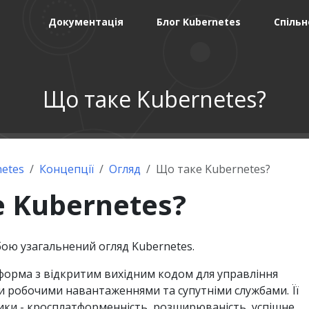
Документація
Блог Kubernetes
Спільн
Що таке Kubernetes?
etes
Концепції
Огляд
Що таке Kubernetes?
 Kubernetes?
бою узагальнений огляд Kubernetes.
тформа з відкритим вихідним кодом для управління
робочими навантаженнями та супутніми службами. Її
ики - кросплатформенність, розширюваність, успішне