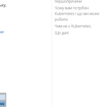
першопричини
ьку,
Чому вам потрібен
Kubernetes і що він може
робити
e
Чим не є Kubernetes
чи
Що далі