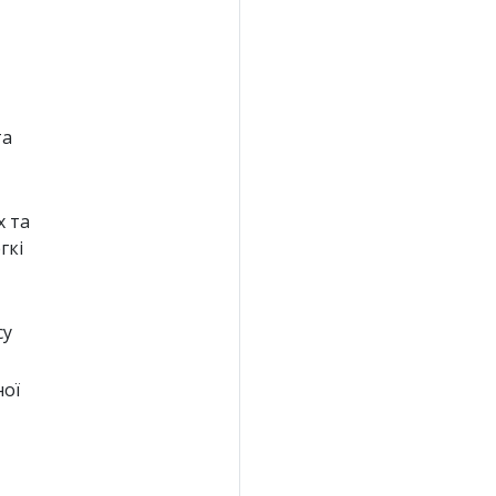
та
х та
гкі
су
ної