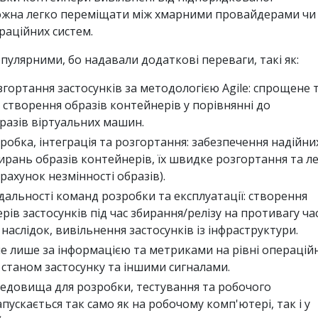
можна легко переміщати між хмарними провайдерами чи
аційних систем.
пулярними, бо надавали додаткові переваги, такі як:
гортання застосунків за методологією Agile: спрощене 
створення образів контейнерів у порівнянні до
разів віртуальних машин.
обка, інтеграція та розгортання: забезпечення надійни
рань образів контейнерів, їх швидке розгортання та ле
 рахунок незмінності образів).
дальності команд розробки та експлуатації: створення
рів застосунків під час збирання/релізу на противагу ча
 наслідок, вивільнення застосунків із інфраструктури.
е лише за інформацією та метриками на рівні операцій
а станом застосунку та іншими сигналами.
редовища для розробки, тестування та робочого
пускається так само як на робочому комп'ютері, так і у