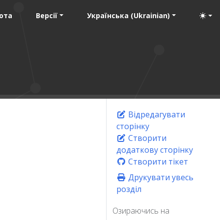
ота
Версії
Українська (Ukrainian)
Відредагувати
сторінку
Створити
додаткову сторінку
Створити тікет
Друкувати увесь
розділ
Озираючись на